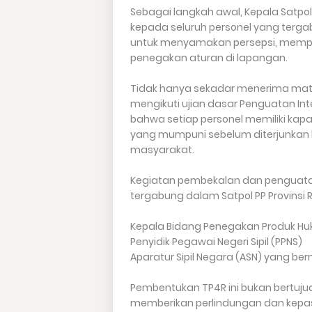
​Sebagai langkah awal, Kepala Satpo
kepada seluruh personel yang tergab
untuk menyamakan persepsi, mempe
penegakan aturan di lapangan.
​Tidak hanya sekadar menerima mate
mengikuti ujian dasar Penguatan Int
bahwa setiap personel memiliki ka
yang mumpuni sebelum diterjunkan
masyarakat.
Kegiatan pembekalan dan penguatan in
tergabung dalam Satpol PP Provinsi R
​Kepala Bidang Penegakan Produk Hu
​Penyidik Pegawai Negeri Sipil (PPNS)
​Aparatur Sipil Negara (ASN) yang be
Pembentukan TP4R ini bukan bertuju
memberikan perlindungan dan kepas