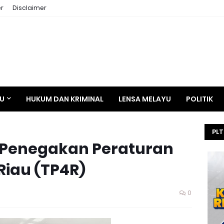
r
Disclaimer
AU
HUKUM DAN KRIMINAL
LENSA MELAYU
POLITIK
PLT
 Penegakan Peraturan
HE
SEL
Riau (TP4R)
KEJ
0