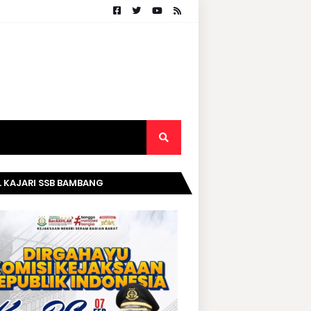
. KAJARI SSB BAMBANG
RIPURWANTO MENGUCAPKAN
AMAT DIRGAHAYU KOMISI
AKSAAN RI KE- 20 TAHUN.