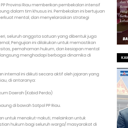
l PP Provinsi Riau memberikan pembekalan intensif
ung dalam tim khusus ini. Pembekalan ini bertujuan
rkuat mental, dan menyelaraskan strategi
ri, seluruh anggota satuan yang dibentuk juga
ernal, Pengujian ini dilakukan untuk memastikan
pasitas, pemahaman hukum, dan kesiapan mental
 langsung menghadapi berbagai dinamika di
KAM
TO
ternal ini diikuti secara aktif oleh jajaran yang
SEL
iau, di antaranya:
REZ
kum Daerah (Kabid Perda)
rnaung di bawah Satpol PP Riau.
an untuk menakut-nakuti, melainkan untuk
tian hukum bagi seluruh warga/ masyarakat di