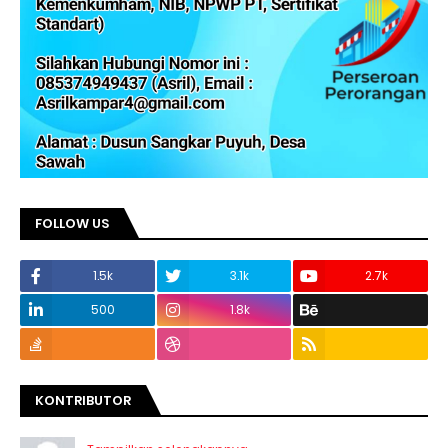
FOLLOW US
1.5k
3.1k
2.7k
500
1.8k
KONTRIBUTOR