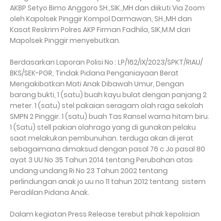
AKBP Setyo Bimo Anggoro SH.,SIK.,MH dan diikuti Via Zoom
oleh Kapolsek Pinggir Kompol Darmawan, SH.,MH dan
Kasat Reskrim Polres AKP Firman Fadhila, SIK,M.M dari
Mapolsek Pinggir menyebutkan.
Berdasarkan Laporan Polisi No : LP/162/IX/2023/SPKT/RIAU/
BKS/SEK-PGR, Tindak Pidana Penganiayaan Berat
Mengakibatkan Mati Anak Dibawah Umur, Dengan
barang bukti, 1 (satu) buah kayu bulat dengan panjang 2
meter. 1 (satu) stel pakaian seragam olah raga sekolah
SMPN 2 Pinggir. 1 (satu) buah Tas Ransel warna hitam biru.
1 (Satu) stell pakian olahraga yang di gunakan pelaku
saat melakukan pembunuhan. terduga akan di jerat
sebagaimana dimaksud dengan pasal 76 c Jo pasal 80
ayat 3 UU No 35 Tahun 2014 tentang Perubahan atas
undang undang Ri No 23 Tahun 2002 tentang
perlindungan anak jo uu no 11 tahun 2012 tentang sistem
Peradilan Pidana Anak.
Dalam kegiatan Press Release terebut pihak kepolisian