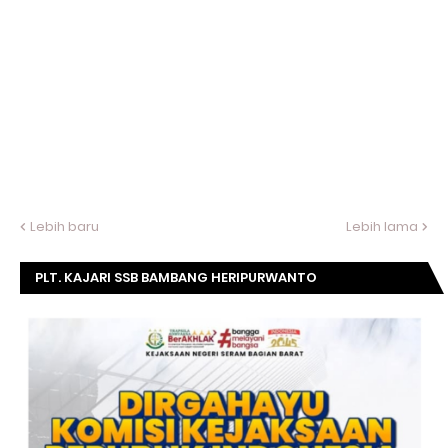
Lebih baru
Lebih lama
PLT. KAJARI SSB BAMBANG HERIPURWANTO
MENGUCAPKAN SELAMAT DIRGAHAYU KOMISI
KEJAKSAAN RI KE- 20 TAHUN.