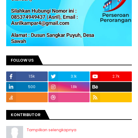
FOLLOW US
1.5k
3.1k
2.7k
500
1.8k
KONTRIBUTOR
Tampilkan selengkapnya