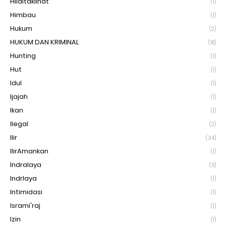
Hilaltaklihat
(1)
Himbau
(1)
Hukum
(2)
HUKUM DAN KRIMINAL
(18)
Hunting
(1)
Hut
(1)
Idul
(1)
Ijajah
(1)
Ikan
(1)
Ilegal
(2)
Ilir
(34)
IlirAmankan
(1)
Indralaya
(5)
Indrlaya
(1)
Intimidasi
(1)
Isrami'raj
(1)
Izin
(1)