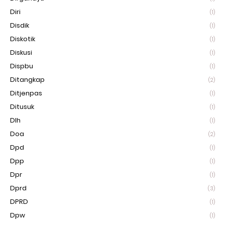
Diri
(1)
Disdik
(1)
Diskotik
(1)
Diskusi
(1)
Dispbu
(1)
Ditangkap
(2)
Ditjenpas
(1)
Ditusuk
(1)
Dlh
(1)
Doa
(2)
Dpd
(1)
Dpp
(1)
Dpr
(1)
Dprd
(3)
DPRD
(1)
Dpw
(1)