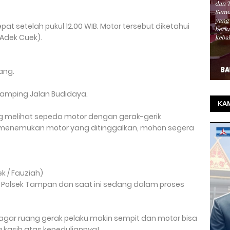
pat setelah pukul 12.00 WIB. Motor tersebut diketahui
 Adek Cuek).
bang.
samping Jalan Budidaya.
KAM
 melihat sepeda motor dengan gerak-gerik
TO
au menemukan motor yang ditinggalkan, mohon segera
SEL
REZ
k / Fauziah)
 Polsek Tampan dan saat ini sedang dalam proses
i agar ruang gerak pelaku makin sempit dan motor bisa
a kasih atas kepeduliannya!