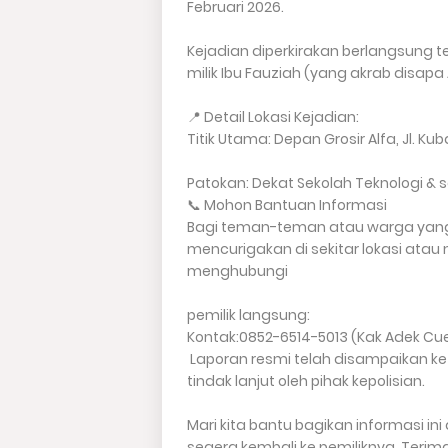
Februari 2026.
Kejadian diperkirakan berlangsung te
milik Ibu Fauziah (yang akrab disapa
📍 Detail Lokasi Kejadian:
Titik Utama: Depan Grosir Alfa, Jl. Ku
Patokan: Dekat Sekolah Teknologi & 
📞 Mohon Bantuan Informasi
Bagi teman-teman atau warga yang
mencurigakan di sekitar lokasi at
menghubungi
pemilik langsung:
Kontak:0852-6514-5013 (Kak Adek Cue
Laporan resmi telah disampaikan ke
tindak lanjut oleh pihak kepolisian.
Mari kita bantu bagikan informasi in
segera kembali ke pemiliknya. Terim