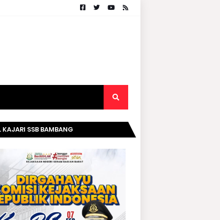
. KAJARI SSB BAMBANG
RIPURWANTO MENGUCAPKAN
AMAT DIRGAHAYU KOMISI
AKSAAN RI KE- 20 TAHUN.