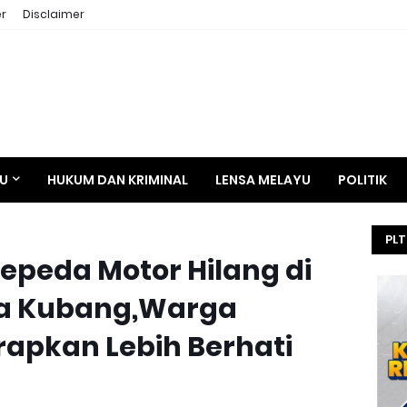
r
Disclaimer
AU
HUKUM DAN KRIMINAL
LENSA MELAYU
POLITIK
PLT
Sepeda Motor Hilang di
HE
SEL
fa Kubang,Warga
KEJ
apkan Lebih Berhati