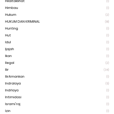
Hilaltaklihat
(1)
Himbau
(1)
Hukum
(2)
HUKUM DAN KRIMINAL
(18)
Hunting
(1)
Hut
(1)
Idul
(1)
Ijajah
(1)
Ikan
(1)
Ilegal
(2)
Ilir
(34)
IlirAmankan
(1)
Indralaya
(5)
Indrlaya
(1)
Intimidasi
(1)
Isrami'raj
(1)
Izin
(1)