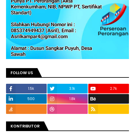
FOLLOW US
1.5k
3.1k
2.7k
500
1.8k
KONTRIBUTOR