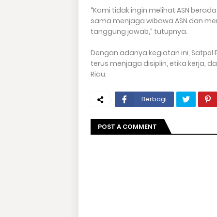
“Kami tidak ingin melihat ASN berad
sama menjaga wibawa ASN dan meni
tanggung jawab,” tutupnya.
Dengan adanya kegiatan ini, Satpol
terus menjaga disiplin, etika kerja, d
Riau.
Berbagi
POST A COMMENT