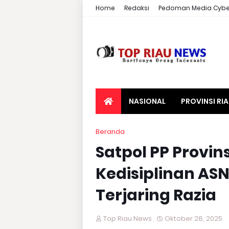
Home
Redaksi
Pedoman Media Cybe
NASIONAL
PROVINSI RI
Beranda
Satpol PP Provin
Kedisiplinan AS
Terjaring Razia
Top Riau News
Oktober 28, 2025