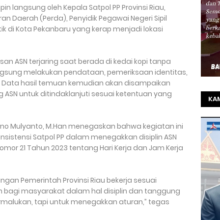
pin langsung oleh Kepala Satpol PP Provinsi Riau,
n Daerah (Perda), Penyidik Pegawai Negeri Sipil
itik di Kota Pekanbaru yang kerap menjadi lokasi
lasan ASN terjaring saat berada di kedai kopi tanpa
angsung melakukan pendataan, pemeriksaan identitas,
 Data hasil temuan kemudian akan disampaikan
ASN untuk ditindaklanjuti sesuai ketentuan yang
KAM
TO
Sadono Mulyanto, M.Han menegaskan bahwa kegiatan ini
SEL
istensi Satpol PP dalam menegakkan disiplin ASN
REZ
omor 21 Tahun 2023 tentang Hari Kerja dan Jam Kerja
ngan Pemerintah Provinsi Riau bekerja sesuai
h bagi masyarakat dalam hal disiplin dan tanggung
rmalukan, tapi untuk menegakkan aturan,” tegas