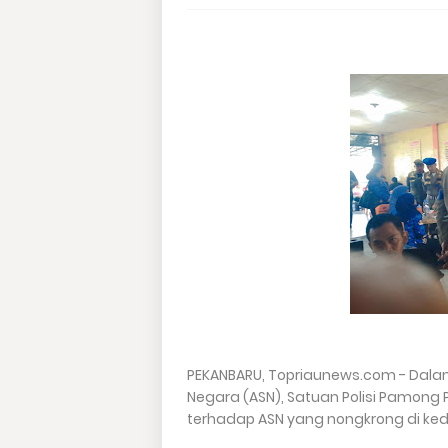
PEKANBARU, Topriaunews.com - Dalam 
Negara (ASN), Satuan Polisi Pamong P
terhadap ASN yang nongkrong di keda