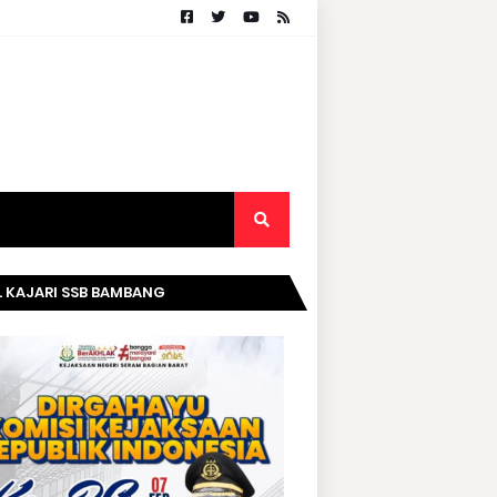
. KAJARI SSB BAMBANG
RIPURWANTO MENGUCAPKAN
AMAT DIRGAHAYU KOMISI
AKSAAN RI KE- 20 TAHUN.