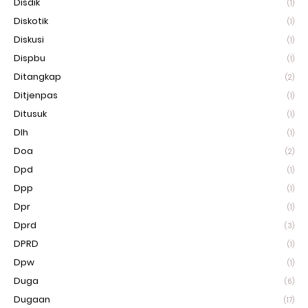
Disdik
(1)
Diskotik
(1)
Diskusi
(1)
Dispbu
(1)
Ditangkap
(2)
Ditjenpas
(1)
Ditusuk
(1)
Dlh
(1)
Doa
(2)
Dpd
(1)
Dpp
(1)
Dpr
(1)
Dprd
(3)
DPRD
(1)
Dpw
(1)
Duga
(6)
Dugaan
(17)