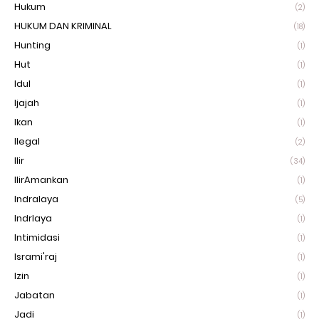
Hukum
(2)
HUKUM DAN KRIMINAL
(18)
Hunting
(1)
Hut
(1)
Idul
(1)
Ijajah
(1)
Ikan
(1)
Ilegal
(2)
Ilir
(34)
IlirAmankan
(1)
Indralaya
(5)
Indrlaya
(1)
Intimidasi
(1)
Isrami'raj
(1)
Izin
(1)
Jabatan
(1)
Jadi
(1)