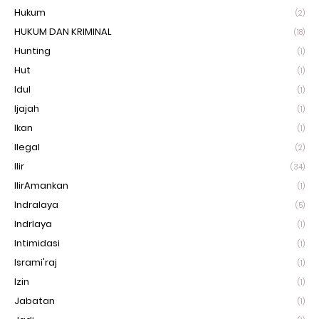
Hukum
(2)
HUKUM DAN KRIMINAL
(18)
Hunting
(1)
Hut
(1)
Idul
(1)
Ijajah
(1)
Ikan
(1)
Ilegal
(2)
Ilir
(34)
IlirAmankan
(1)
Indralaya
(5)
Indrlaya
(1)
Intimidasi
(1)
Isrami'raj
(1)
Izin
(1)
Jabatan
(1)