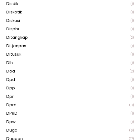
Disdik
(1)
Diskotik
(1)
Diskusi
(1)
Dispbu
(1)
Ditangkap
(2)
Ditjenpas
(1)
Ditusuk
(1)
Dlh
(1)
Doa
(2)
Dpd
(1)
Dpp
(1)
Dpr
(1)
Dprd
(3)
DPRD
(1)
Dpw
(1)
Duga
(6)
Dugaan
(17)