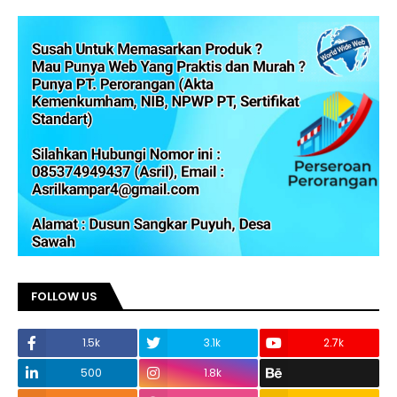
FOLLOW US
1.5k
3.1k
2.7k
500
1.8k