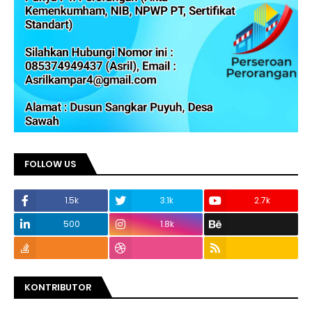
FOLLOW US
1.5k
3.1k
2.7k
500
1.8k
KONTRIBUTOR