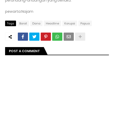
perundang-undangan yang berlaku.
pewarta:Najam
Tags
Barat
Dana
Headline
Korupsi
Papua
POST A COMMENT