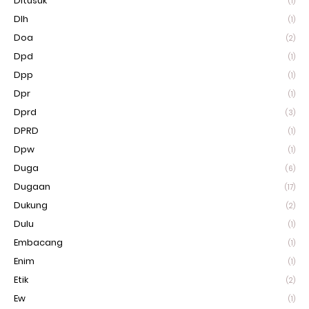
Ditusuk
(1)
Dlh
(1)
Doa
(2)
Dpd
(1)
Dpp
(1)
Dpr
(1)
Dprd
(3)
DPRD
(1)
Dpw
(1)
Duga
(6)
Dugaan
(17)
Dukung
(2)
Dulu
(1)
Embacang
(1)
Enim
(1)
Etik
(2)
Ew
(1)