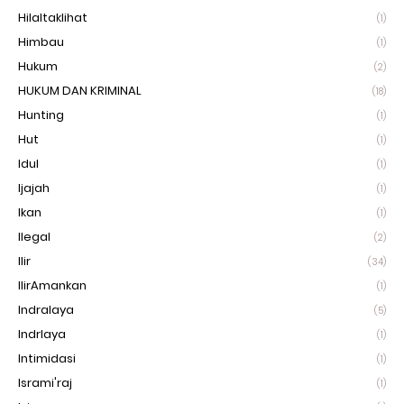
Hilaltaklihat
(1)
Himbau
(1)
Hukum
(2)
HUKUM DAN KRIMINAL
(18)
Hunting
(1)
Hut
(1)
Idul
(1)
Ijajah
(1)
Ikan
(1)
Ilegal
(2)
Ilir
(34)
IlirAmankan
(1)
Indralaya
(5)
Indrlaya
(1)
Intimidasi
(1)
Isrami'raj
(1)