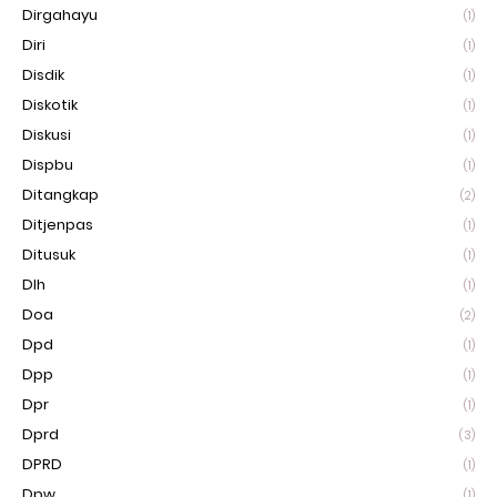
Dirgahayu
(1)
Diri
(1)
Disdik
(1)
Diskotik
(1)
Diskusi
(1)
Dispbu
(1)
Ditangkap
(2)
Ditjenpas
(1)
Ditusuk
(1)
Dlh
(1)
Doa
(2)
Dpd
(1)
Dpp
(1)
Dpr
(1)
Dprd
(3)
DPRD
(1)
Dpw
(1)