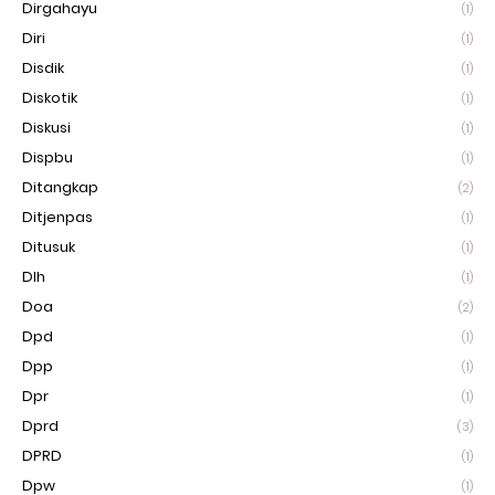
Dirgahayu
(1)
Diri
(1)
Disdik
(1)
Diskotik
(1)
Diskusi
(1)
Dispbu
(1)
Ditangkap
(2)
Ditjenpas
(1)
Ditusuk
(1)
Dlh
(1)
Doa
(2)
Dpd
(1)
Dpp
(1)
Dpr
(1)
Dprd
(3)
DPRD
(1)
Dpw
(1)