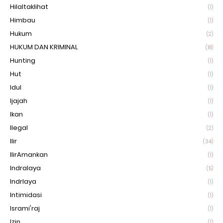
Hilaltaklihat
(1)
Himbau
(1)
Hukum
(2)
HUKUM DAN KRIMINAL
(18)
Hunting
(1)
Hut
(1)
Idul
(1)
Ijajah
(1)
Ikan
(1)
Ilegal
(2)
Ilir
(34)
IlirAmankan
(1)
Indralaya
(5)
Indrlaya
(1)
Intimidasi
(1)
Isrami'raj
(1)
Izin
(1)