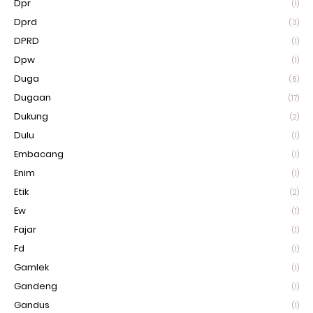
Dpr
(1)
Dprd
(3)
DPRD
(1)
Dpw
(1)
Duga
(6)
Dugaan
(17)
Dukung
(2)
Dulu
(1)
Embacang
(1)
Enim
(1)
Etik
(2)
Ew
(1)
Fajar
(1)
Fd
(1)
Gamlek
(1)
Gandeng
(1)
Gandus
(1)