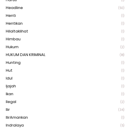
(1)
Headline
(50)
Henti
(1)
Hentikan
(1)
Hilaltaklihat
(1)
Himbau
(1)
Hukum
(2)
HUKUM DAN KRIMINAL
(18)
Hunting
(1)
Hut
(1)
Idul
(1)
Ijajah
(1)
Ikan
(1)
Ilegal
(2)
Ilir
(34)
IlirAmankan
(1)
Indralaya
(5)