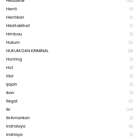
Headline
(50)
Henti
(1)
Hentikan
(1)
Hilaltaklihat
(1)
Himbau
(1)
Hukum
(2)
HUKUM DAN KRIMINAL
(18)
Hunting
(1)
Hut
(1)
Idul
(1)
Ijajah
(1)
Ikan
(1)
Ilegal
(2)
Ilir
(34)
IlirAmankan
(1)
Indralaya
(5)
Indrlaya
(1)