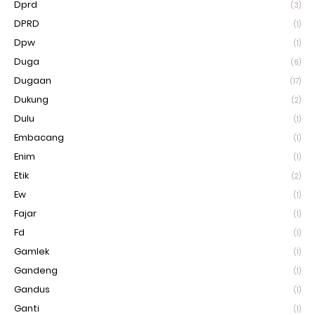
Dprd
(3)
DPRD
(1)
Dpw
(1)
Duga
(6)
Dugaan
(17)
Dukung
(2)
Dulu
(1)
Embacang
(1)
Enim
(1)
Etik
(2)
Ew
(1)
Fajar
(1)
Fd
(1)
Gamlek
(1)
Gandeng
(1)
Gandus
(1)
Ganti
(1)