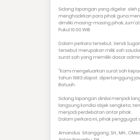
Sidang lapangan yang digelar oleh p
menghadirkan para pihak guna men
dimiliki masing-masing pihak.Jum'at
Pukul 10:00 WIB.
Dalam perkara tersebut, Vendi Suga
tersebut merupakan milik sah sauda
surat sah yang memiliki dasar admini
"Kami mengeluarkan surat sah kepa
tahun 1983.dapat dipertanggung ja
Batuah.
Sidang lapangan dinilai menjadi lan
langsung kondisi objek sengketa, te
menjadi perdebatan antar pihak.
Dalam perkara ini, pihak penggugat d
Amandus Sitanggang, SH., MH., CMe
Anton Pasaribu, SH