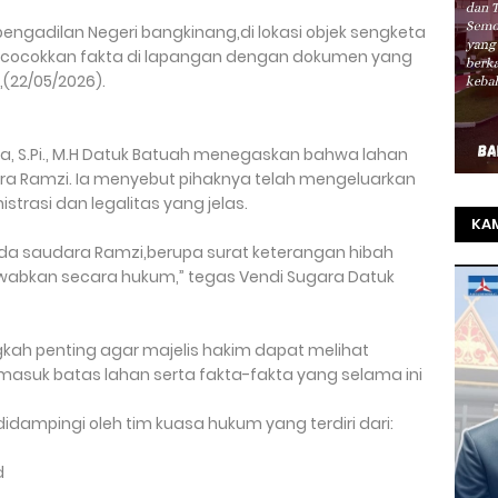
engadilan Negeri bangkinang,di lokasi objek sengketa
cocokkan fakta di lapangan dengan dokumen yang
,(22/05/2026).
ra, S.Pi., M.H Datuk Batuah menegaskan bahwa lahan
ra Ramzi. Ia menyebut pihaknya telah mengeluarkan
strasi dan legalitas yang jelas.
KAM
da saudara Ramzi,berupa surat keterangan hibah
TO
wabkan secara hukum,” tegas Vendi Sugara Datuk
SEL
REZ
gkah penting agar majelis hakim dapat melihat
rmasuk batas lahan serta fakta-fakta yang selama ini
idampingi oleh tim kuasa hukum yang terdiri dari:
d