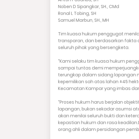
Noben D Sipangkar, SH., CMd
Ronal L Tobing, SH
Samuel Marbun, SH., MH
Tim kuasa hukum penggugat menilai 
transparan, dan berdasarkan fakta 
seluruh pihak yang bersengketa.
“Kami selaku tim kuasa hukum peng
sampai tuntas demi memperjuangkan
terungkap dalam sidang lapangan 
kepemilikan sah atas lahan ±45 hekt
Kecamatan Kampar yang imbas dari
“Proses hukum harus berjalan objekt
lapangan, bukan sekadar asumsi ata
akan menilai seluruh bukti dan ket
kepastian hukum dan rasa keadilan.
orang ahli dalam persidangan pembu