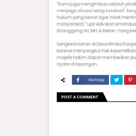
“Kami juga mengimbau seluruh piha
menjaga situasi tetap kondusif. Sen
hukum yang benar agar tidak menimb
masyarakat,” ujar Advokat Amandus
Sitanggang SH.,MH .& Rekan .Yang berk
Sengketa lahan di Desa Rimbo Panja
karena menyangkut hak kepemilikan
majelis hakim dapat memberikan pu
nyata di lapangan.
Berbagi
POST A COMMENT