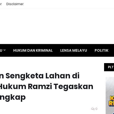
r
Disclaimer
AU
HUKUM DAN KRIMINAL
LENSA MELAYU
POLITIK
PLT
 Sengketa Lahan di
HE
SEL
Hukum Ramzi Tegaskan
KEJ
ungkap
0