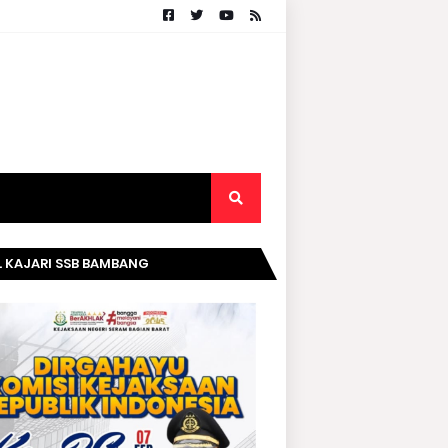
. KAJARI SSB BAMBANG
RIPURWANTO MENGUCAPKAN
AMAT DIRGAHAYU KOMISI
AKSAAN RI KE- 20 TAHUN.