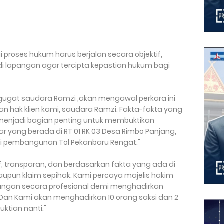
proses hukum harus berjalan secara objektif,
di lapangan agar tercipta kepastian hukum bagi
gugat saudara Ramzi ,akan mengawal perkara ini
 hak klien kami, saudara Ramzi. Fakta-fakta yang
menjadi bagian penting untuk membuktikan
ar yang berada di RT 01 RK 03 Desa Rimbo Panjang,
 pembangunan Tol Pekanbaru Rengat."
if, transparan, dan berdasarkan fakta yang ada di
upun klaim sepihak. Kami percaya majelis hakim
erangan secara profesional demi menghadirkan
Dan Kami akan menghadirkan 10 orang saksi dan 2
ktian nanti."