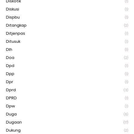
Diskotik
(1)
Diskusi
(1)
Dispbu
(1)
Ditangkap
(2)
Ditjenpas
(1)
Ditusuk
(1)
Dlh
(1)
Doa
(2)
Dpd
(1)
Dpp
(1)
Dpr
(1)
Dprd
(3)
DPRD
(1)
Dpw
(1)
Duga
(6)
Dugaan
(17)
Dukung
(2)