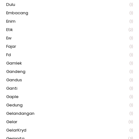
Dulu
(1)
Embacang
(1)
Enim
(1)
Etik
(2)
Ew
(1)
Fajar
(1)
Fd
(1)
Gamlek
(1)
Gandeng
(1)
Gandus
(1)
Ganti
(1)
Gaple
(1)
Gedung
(1)
Gelandangan
(1)
Gelar
(11)
GelarKryd
(1)
Gempita
(3)