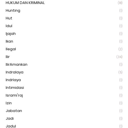
HUKUM DAN KRIMINAL
(18)
Hunting
(1)
Hut
(1)
Idul
(1)
Ijajah
(1)
Ikan
(1)
Ilegal
(2)
Ilir
(34)
IlirAmankan
(1)
Indralaya
(5)
Indrlaya
(1)
Intimidasi
(1)
Isrami'raj
(1)
Izin
(1)
Jabatan
(1)
Jadi
(1)
Jadul
(1)