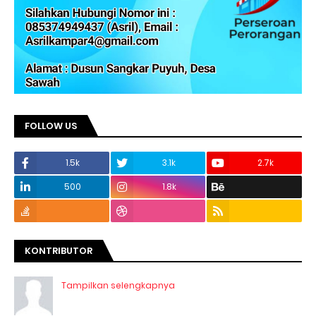
FOLLOW US
1.5k
3.1k
2.7k
500
1.8k
KONTRIBUTOR
Tampilkan selengkapnya