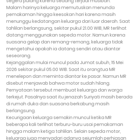
segera pulang karena sedang terjadi musibah.
Malam harinya keluarga memutuskan menunda
pemakaman hingga keesokan hari karena masih
menunggu kedatangan keluarga dari luar daerah. Saat
tahlilan berlangsung, sekitar pukul 21.00 WIB, MR terlihat
datang menggunakan sepeda motor. Namun karena
suasana gelap dan remang-remang, keluarga tidak
mengetahui apakah ia datang sendiri atau diantar
seseorang.
Kejanggalan mulai muncul pada Jumat subuh, 15 Mei
2026 sekitar pukul 05.00 WIB. Saat itu orangtua MR
menelepon dan meminta diantar ke pasar. Namun MR
disebut menjawab bahwa motor sudah hilang.
Pernyataan tersebut membuat keluarga dan warga
terkejut. Pasalnya saat itu jenazah Suriyati masih berada
di rumah duka dan suasana berkabung masih
berlangsung.
Kecurigaan keluarga semakin muncul ketika MR
beberapa kali terlihat terburu-buru usai pemakaman
hingga malam ketiga tahlilan. Selain sepeda motor,
keluarga juga menyadari adanya sejumlah perhiasan