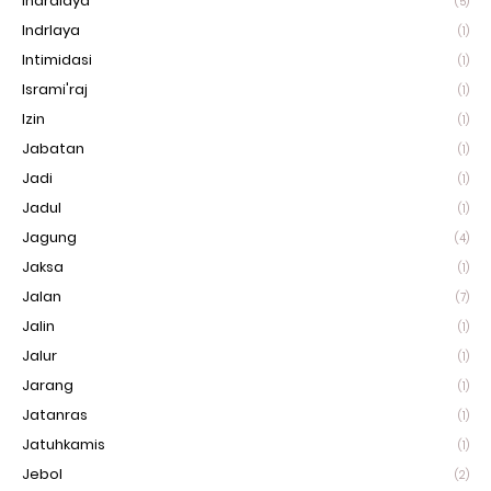
Indralaya
(5)
Indrlaya
(1)
Intimidasi
(1)
Isrami'raj
(1)
Izin
(1)
Jabatan
(1)
Jadi
(1)
Jadul
(1)
Jagung
(4)
Jaksa
(1)
Jalan
(7)
Jalin
(1)
Jalur
(1)
Jarang
(1)
Jatanras
(1)
Jatuhkamis
(1)
Jebol
(2)