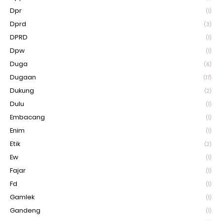
Dpr
(1)
Dprd
(3)
DPRD
(1)
Dpw
(1)
Duga
(6)
Dugaan
(17)
Dukung
(2)
Dulu
(1)
Embacang
(1)
Enim
(1)
Etik
(2)
Ew
(1)
Fajar
(1)
Fd
(1)
Gamlek
(1)
Gandeng
(1)