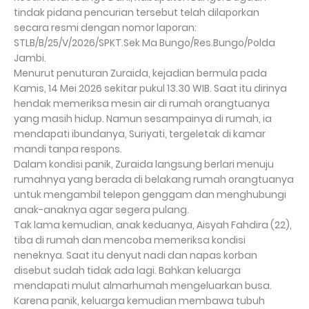
tindak pidana pencurian tersebut telah dilaporkan
secara resmi dengan nomor laporan:
STLB/B/25/V/2026/SPKT.Sek Ma Bungo/Res.Bungo/Polda
Jambi.
Menurut penuturan Zuraida, kejadian bermula pada
Kamis, 14 Mei 2026 sekitar pukul 13.30 WIB. Saat itu dirinya
hendak memeriksa mesin air di rumah orangtuanya
yang masih hidup. Namun sesampainya di rumah, ia
mendapati ibundanya, Suriyati, tergeletak di kamar
mandi tanpa respons.
Dalam kondisi panik, Zuraida langsung berlari menuju
rumahnya yang berada di belakang rumah orangtuanya
untuk mengambil telepon genggam dan menghubungi
anak-anaknya agar segera pulang.
Tak lama kemudian, anak keduanya, Aisyah Fahdira (22),
tiba di rumah dan mencoba memeriksa kondisi
neneknya. Saat itu denyut nadi dan napas korban
disebut sudah tidak ada lagi. Bahkan keluarga
mendapati mulut almarhumah mengeluarkan busa.
Karena panik, keluarga kemudian membawa tubuh