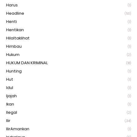
Harus
(1)
Headline
(50)
Henti
(1)
Hentikan
(1)
Hilaltaklihat
(1)
Himbau
(1)
Hukum
(2)
HUKUM DAN KRIMINAL
(18)
Hunting
(1)
Hut
(1)
Idul
(1)
Ijajah
(1)
Ikan
(1)
Ilegal
(2)
Ilir
(34)
IlirAmankan
(1)