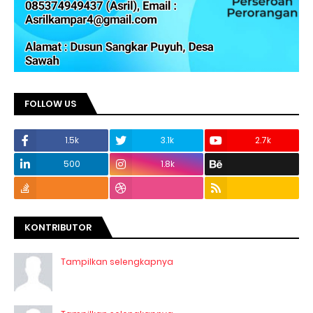
FOLLOW US
1.5k
3.1k
2.7k
500
1.8k
KONTRIBUTOR
Tampilkan selengkapnya