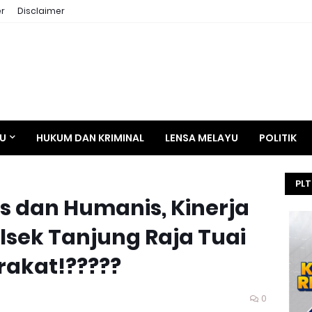
r
Disclaimer
AU
HUKUM DAN KRIMINAL
LENSA MELAYU
POLITIK
PLT
as dan Humanis, Kinerja
HE
SEL
lsek Tanjung Raja Tuai
KEJ
rakat!?????
0