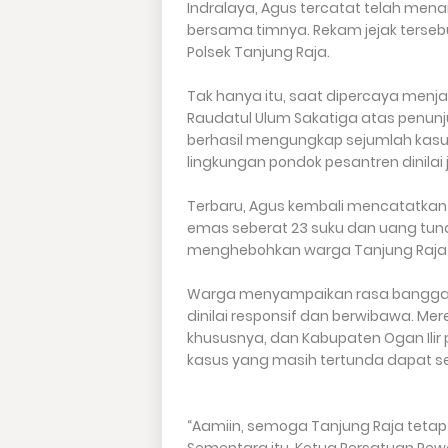
Indralaya, Agus tercatat telah men
bersama timnya. Rekam jejak tersebu
Polsek Tanjung Raja.
Tak hanya itu, saat dipercaya menj
Raudatul Ulum Sakatiga atas penun
berhasil mengungkap sejumlah kasu
lingkungan pondok pesantren dinilai
Terbaru, Agus kembali mencatatka
emas seberat 23 suku dan uang tuna
menghebohkan warga Tanjung Raja p
Warga menyampaikan rasa bangga da
dinilai responsif dan berwibawa. Me
khususnya, dan Kabupaten Ogan Ilir
kasus yang masih tertunda dapat s
“Aamiin, semoga Tanjung Raja tetap 
Sementara itu, Ketua Persatuan Pewar