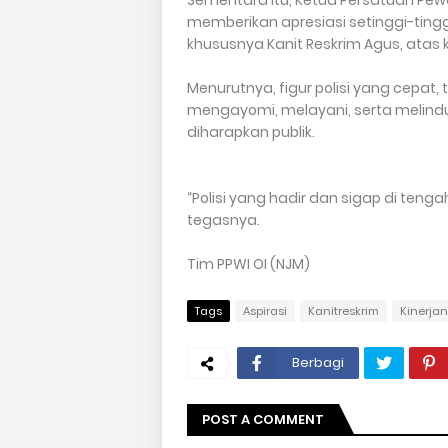
memberikan apresiasi setinggi-tingg
khususnya Kanit Reskrim Agus, atas
Menurutnya, figur polisi yang cepat,
mengayomi, melayani, serta melin
diharapkan publik.
“Polisi yang hadir dan sigap di teng
tegasnya.
Tim PPWI OI (NJM)
Tags
Aspirasi
Kanitreskrim
Kinerja
Berbagi
POST A COMMENT