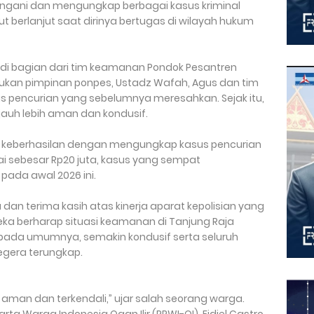
angani dan mengungkap berbagai kasus kriminal
t berlanjut saat dirinya bertugas di wilayah hukum
adi bagian dari tim keamanan Pondok Pesantren
jukan pimpinan ponpes, Ustadz Wafah, Agus dan tim
s pencurian yang sebelumnya meresahkan. Sejak itu,
 jauh lebih aman dan kondusif.
n keberhasilan dengan mengungkap kasus pencurian
i sebesar Rp20 juta, kasus yang sempat
ada awal 2026 ini.
n terima kasih atas kinerja aparat kepolisian yang
reka berharap situasi keamanan di Tanjung Raja
 pada umumnya, semakin kondusif serta seluruh
egera terungkap.
aman dan terkendali,” ujar salah seorang warga.
ta Warga Indonesia Ogan Ilir (PPWI-OI), Fidiel Castro,