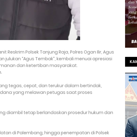
it Reskrim Polsek Tanjung Raja, Polres Ogan Ilir, Agus
n julukan “Agus Tembak”, kembali menuai apresiasi
KAM
amanan dan ketertiban masyarakat.
TO
n.
SEL
yang tegas, cepat, dan terukur dalam bertindak,
REZ
pidana yang melawan petugas saat proses
ang diambil tetap berlandaskan prosedur hukum dan
elatan di Palembang, hingga penempatan di Polsek