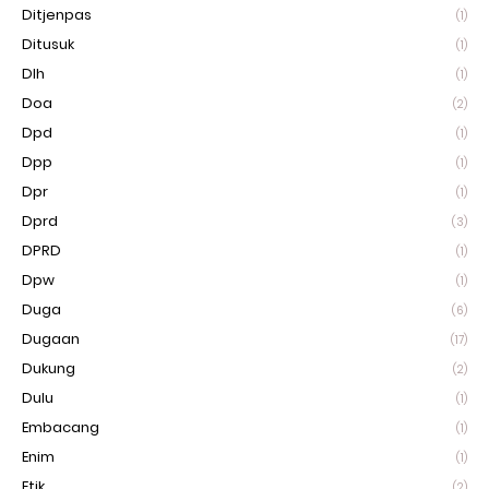
Ditjenpas
(1)
Ditusuk
(1)
Dlh
(1)
Doa
(2)
Dpd
(1)
Dpp
(1)
Dpr
(1)
Dprd
(3)
DPRD
(1)
Dpw
(1)
Duga
(6)
Dugaan
(17)
Dukung
(2)
Dulu
(1)
Embacang
(1)
Enim
(1)
Etik
(2)