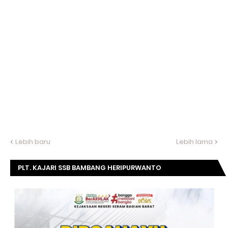
Lebih baru
Lebih lama
PLT. KAJARI SSB BAMBANG HERIPURWANTO
MENGUCAPKAN SELAMAT DIRGAHAYU KOMISI
KEJAKSAAN RI KE- 20 TAHUN.