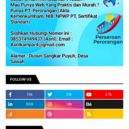
FOLLOW US
1.5k
3.1k
2.7k
500
1.8k