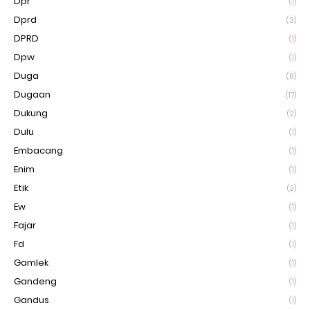
Dpr
(1)
Dprd
(3)
DPRD
(1)
Dpw
(1)
Duga
(6)
Dugaan
(17)
Dukung
(2)
Dulu
(1)
Embacang
(1)
Enim
(1)
Etik
(2)
Ew
(1)
Fajar
(1)
Fd
(1)
Gamlek
(1)
Gandeng
(1)
Gandus
(1)