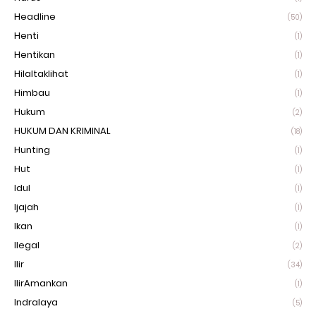
Headline
(50)
Henti
(1)
Hentikan
(1)
Hilaltaklihat
(1)
Himbau
(1)
Hukum
(2)
HUKUM DAN KRIMINAL
(18)
Hunting
(1)
Hut
(1)
Idul
(1)
Ijajah
(1)
Ikan
(1)
Ilegal
(2)
Ilir
(34)
IlirAmankan
(1)
Indralaya
(5)