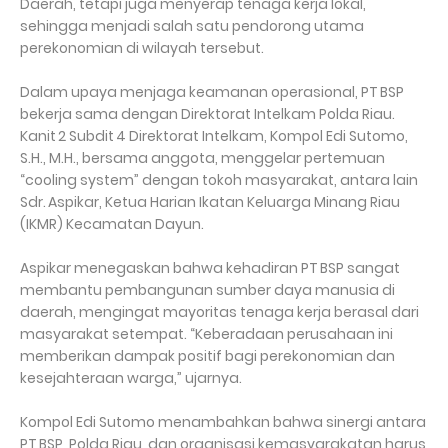
Daerah, tetapi juga menyerap tenaga kerja lokal,
sehingga menjadi salah satu pendorong utama
perekonomian di wilayah tersebut.
Dalam upaya menjaga keamanan operasional, PT BSP
bekerja sama dengan Direktorat Intelkam Polda Riau.
Kanit 2 Subdit 4 Direktorat Intelkam, Kompol Edi Sutomo,
S.H., M.H., bersama anggota, menggelar pertemuan
“cooling system” dengan tokoh masyarakat, antara lain
Sdr. Aspikar, Ketua Harian Ikatan Keluarga Minang Riau
(IKMR) Kecamatan Dayun.
Aspikar menegaskan bahwa kehadiran PT BSP sangat
membantu pembangunan sumber daya manusia di
daerah, mengingat mayoritas tenaga kerja berasal dari
masyarakat setempat. “Keberadaan perusahaan ini
memberikan dampak positif bagi perekonomian dan
kesejahteraan warga,” ujarnya.
Kompol Edi Sutomo menambahkan bahwa sinergi antara
PT BSP, Polda Riau, dan organisasi kemasyarakatan harus