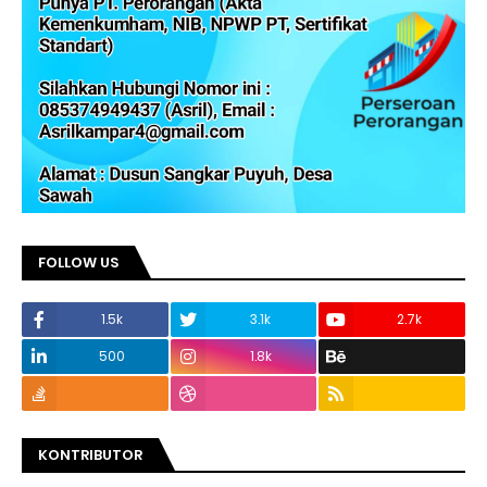
FOLLOW US
1.5k
3.1k
2.7k
500
1.8k
KONTRIBUTOR