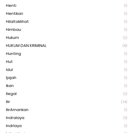
Henti
(1)
Hentikan
(1)
Hilaltaklihat
(1)
Himbau
(1)
Hukum
(2)
HUKUM DAN KRIMINAL
(18)
Hunting
(1)
Hut
(1)
Idul
(1)
Ijajah
(1)
Ikan
(1)
Ilegal
(2)
Ilir
(34)
IlirAmankan
(1)
Indralaya
(5)
Indrlaya
(1)