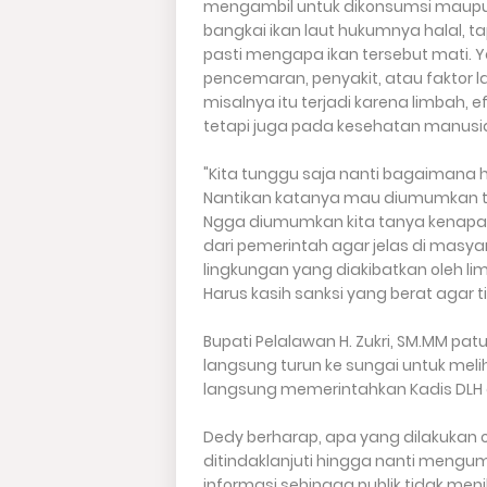
mengambil untuk dikonsumsi maupun
bangkai ikan laut hukumnya halal, t
pasti mengapa ikan tersebut mati. Y
pencemaran, penyakit, atau faktor 
misalnya itu terjadi karena limbah, 
tetapi juga pada kesehatan manusia,
"Kita tunggu saja nanti bagaimana has
Nantikan katanya mau diumumkan t
Ngga diumumkan kita tanya kenapa 
dari pemerintah agar jelas di ma
lingkungan yang diakibatkan oleh li
Harus kasih sanksi yang berat agar t
Bupati Pelalawan H. Zukri, SM.MM pat
langsung turun ke sungai untuk melih
langsung memerintahkan Kadis DLH 
Dedy berharap, apa yang dilakukan o
ditindaklanjuti hingga nanti mengum
informasi sehingga publik tidak me