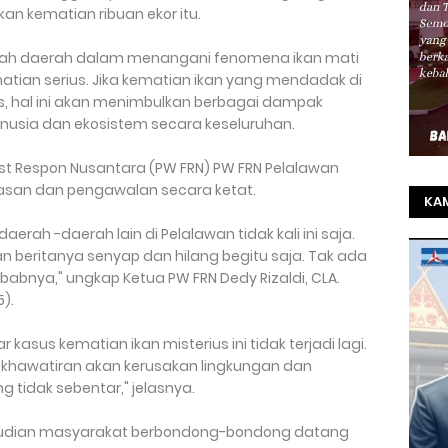
n kematian ribuan ekor itu.
tah daerah dalam menangani fenomena ikan mati
hatian serius. Jika kematian ikan yang mendadak di
us, hal ini akan menimbulkan berbagai dampak
nusia dan ekosistem secara keseluruhan.
st Respon Nusantara (PW FRN) PW FRN Pelalawan
san dan pengawalan secara ketat.
KAM
TO
aerah -daerah lain di Pelalawan tidak kali ini saja.
an beritanya senyap dan hilang begitu saja. Tak ada
SEL
abnya," ungkap Ketua PW FRN Dedy Rizaldi, CLA.
REZ
).
kasus kematian ikan misterius ini tidak terjadi lagi.
khawatiran akan kerusakan lingkungan dan
tidak sebentar," jelasnya.
mudian masyarakat berbondong-bondong datang