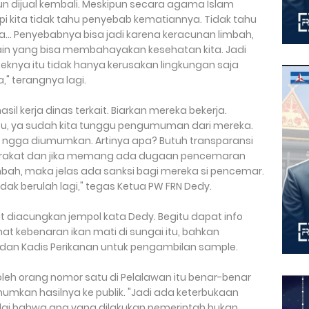
 dijual kembali. Meskipun secara agama Islam
api kita tidak tahu penyebab kematiannya. Tidak tahu
a... Penyebabnya bisa jadi karena keracunan limbah,
lain yang bisa membahayakan kesehatan kita. Jadi
efeknya itu tidak hanya kerusakan lingkungan saja
" terangnya lagi.
il kerja dinas terkait. Biarkan mereka bekerja.
u, ya sudah kita tunggu pengumuman dari mereka.
ngga diumumkan. Artinya apa? Butuh transparansi
syarakat dan jika memang ada dugaan pencemaran
mbah, maka jelas ada sanksi bagi mereka si pencemar.
idak berulah lagi," tegas Ketua PW FRN Dedy.
ut diacungkan jempol kata Dedy. Begitu dapat info
at kebenaran ikan mati di sungai itu, bahkan
dan Kadis Perikanan untuk pengambilan sample.
leh orang nomor satu di Pelalawan itu benar-benar
umkan hasilnya ke publik. "Jadi ada keterbukaan
nilai bahwa apa yang dilakukan pemerintah bukan