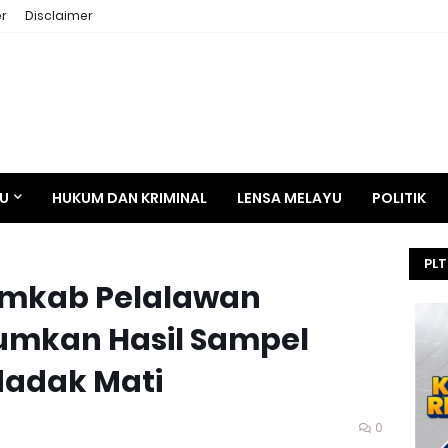
r
Disclaimer
AU
HUKUM DAN KRIMINAL
LENSA MELAYU
POLITIK
PLT
emkab Pelalawan
HE
SEL
mkan Hasil Sampel
KEJ
dadak Mati
5
0