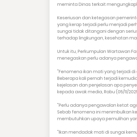
meminta Dinas terkait mengungkapka
Keseriusan dan ketegasan pemerin
yang kerap terjadi perlu menjadi per
sungai tidak ditangani dengan seri
terhadap lingkungan, kesehatan ma
Untuk itu, Perkumpulan Wartawan Fa
menegaskan perlu adanya pengawa
"Fenomena ikan mati yang terjadi di d
Beberapa kali pernah terjadi kemudi
kejelasan dan penjelasan apa penyeb
kepada awak media, Rabu (05/11/2025
"Perlu adanya pengawalan ketat agar 
Sebab fenomena ini menimbulkan ke
membutuhkan upaya pemulihan yang 
"Ikan mendadak mati di sungai ke