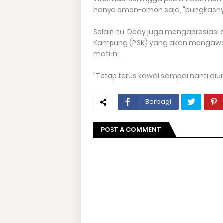
hanya omon-omon saja, "pungkasny
Selain itu, Dedy juga mengapresia
Kampung (P3K) yang akan mengawal
mati ini.
"Tetap terus kawal sampai nanti diu
Berbagi
POST A COMMENT