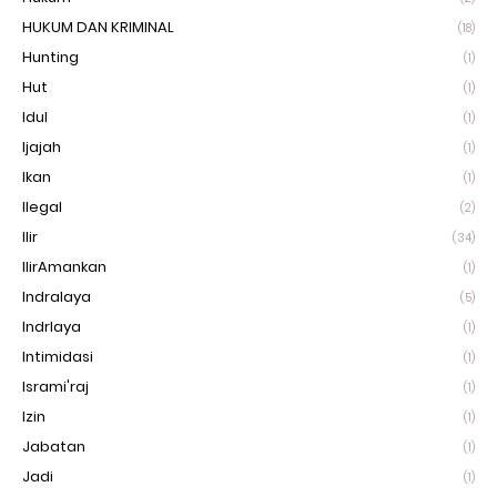
HUKUM DAN KRIMINAL
(18)
Hunting
(1)
Hut
(1)
Idul
(1)
Ijajah
(1)
Ikan
(1)
Ilegal
(2)
Ilir
(34)
IlirAmankan
(1)
Indralaya
(5)
Indrlaya
(1)
Intimidasi
(1)
Isrami'raj
(1)
Izin
(1)
Jabatan
(1)
Jadi
(1)