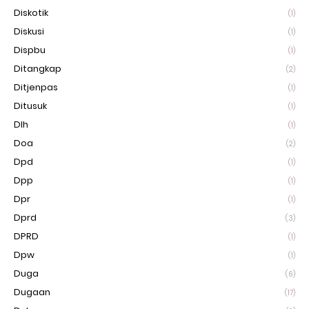
Diskotik
(1)
Diskusi
(1)
Dispbu
(1)
Ditangkap
(2)
Ditjenpas
(1)
Ditusuk
(1)
Dlh
(1)
Doa
(2)
Dpd
(1)
Dpp
(1)
Dpr
(1)
Dprd
(3)
DPRD
(1)
Dpw
(1)
Duga
(6)
Dugaan
(17)