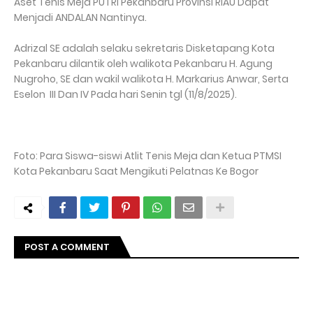
Aset Tenis Meja PUTRI Pekanbaru Provinsi RIAU Dapat
Menjadi ANDALAN Nantinya.
Adrizal SE adalah selaku sekretaris Disketapang Kota
Pekanbaru dilantik oleh walikota Pekanbaru H. Agung
Nugroho, SE dan wakil walikota H. Markarius Anwar, Serta
Eselon III Dan IV Pada hari Senin tgl (11/8/2025).
Foto: Para Siswa-siswi Atlit Tenis Meja dan Ketua PTMSI
Kota Pekanbaru Saat Mengikuti Pelatnas Ke Bogor
POST A COMMENT