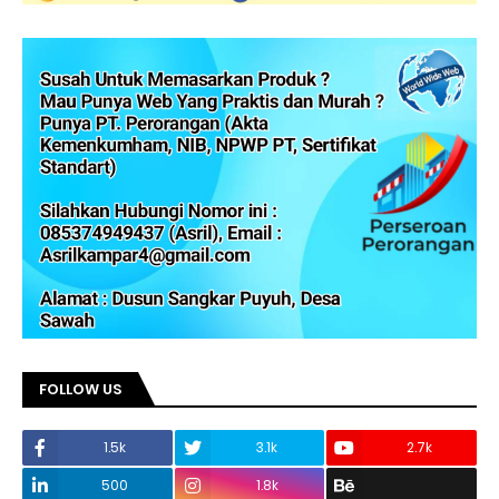
FOLLOW US
1.5k
3.1k
2.7k
500
1.8k