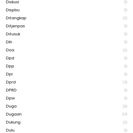
Diskusi
(1)
Dispbu
(1)
Ditangkap
(2)
Ditjenpas
(1)
Ditusuk
(1)
Dlh
(1)
Doa
(2)
Dpd
(1)
Dpp
(1)
Dpr
(1)
Dprd
(3)
DPRD
(1)
Dpw
(1)
Duga
(6)
Dugaan
(17)
Dukung
(2)
Dulu
(1)