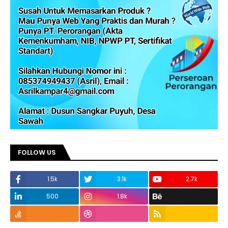
FOLLOW US
1.5k
3.1k
2.7k
500
1.8k