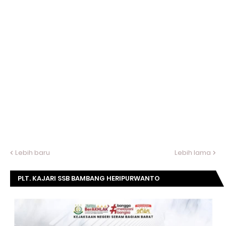
Lebih baru
Lebih lama
PLT. KAJARI SSB BAMBANG HERIPURWANTO
MENGUCAPKAN SELAMAT DIRGAHAYU KOMISI
KEJAKSAAN RI KE- 20 TAHUN.