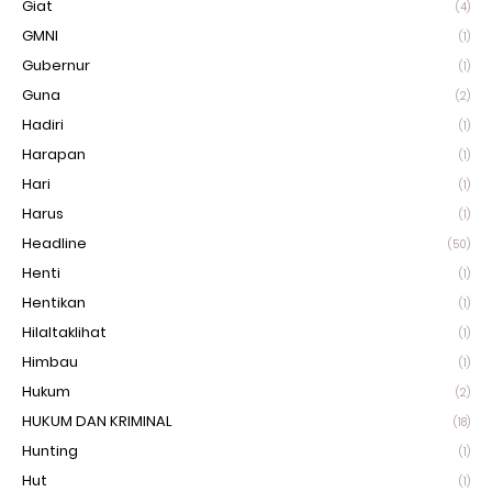
Giat
(4)
GMNI
(1)
Gubernur
(1)
Guna
(2)
Hadiri
(1)
Harapan
(1)
Hari
(1)
Harus
(1)
Headline
(50)
Henti
(1)
Hentikan
(1)
Hilaltaklihat
(1)
Himbau
(1)
Hukum
(2)
HUKUM DAN KRIMINAL
(18)
Hunting
(1)
Hut
(1)