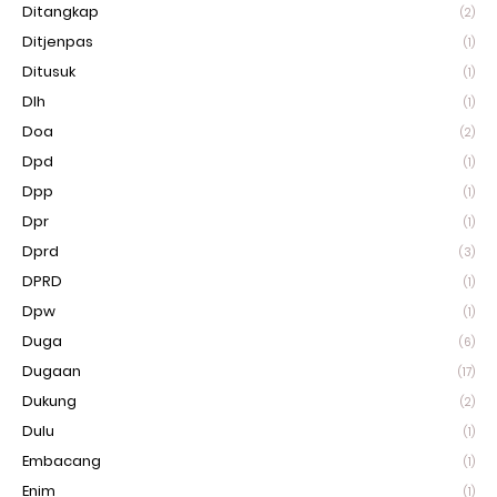
Ditangkap
(2)
Ditjenpas
(1)
Ditusuk
(1)
Dlh
(1)
Doa
(2)
Dpd
(1)
Dpp
(1)
Dpr
(1)
Dprd
(3)
DPRD
(1)
Dpw
(1)
Duga
(6)
Dugaan
(17)
Dukung
(2)
Dulu
(1)
Embacang
(1)
Enim
(1)