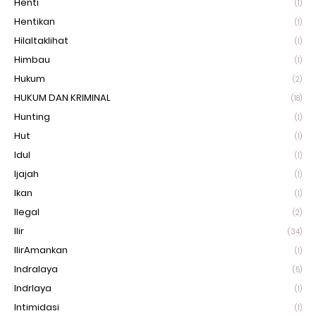
Henti
(1)
Hentikan
(1)
Hilaltaklihat
(1)
Himbau
(1)
Hukum
(2)
HUKUM DAN KRIMINAL
(18)
Hunting
(1)
Hut
(1)
Idul
(1)
Ijajah
(1)
Ikan
(1)
Ilegal
(2)
Ilir
(34)
IlirAmankan
(1)
Indralaya
(5)
Indrlaya
(1)
Intimidasi
(1)