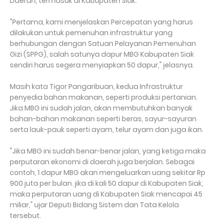
Daerah, termasuk di Kabupaten Siak.
"Pertama, kami menjelaskan Percepatan yang harus
dilakukan untuk pemenuhan infrastruktur yang
berhubungan dengan Satuan Pelayanan Pemenuhan
Gizi (SPPG), salah satunya dapur MBG Kabupaten Siak
sendiri harus segera menyiapkan 50 dapur," jelasnya.
Masih kata Tigor Pangaribuan, kedua Infrastruktur
penyedia bahan makanan, seperti produksi pertanian.
Jika MBG ini sudah jalan, akan membutuhkan banyak
bahan-bahan makanan seperti beras, sayur-sayuran
serta lauk-pauk seperti ayam, telur ayam dan juga ikan.
"Jika MBG ini sudah benar-benar jalan, yang ketiga maka
perputaran ekonomi di daerah juga berjalan. Sebagai
contoh, 1 dapur MBG akan mengeluarkan uang sekitar Rp
900 juta per bulan. jika di kali 50 dapur di Kabupaten Siak,
maka perputaran uang di Kabupaten Siak mencapai 45
miliar," ujar Deputi Bidang Sistem dan Tata Kelola
tersebut.