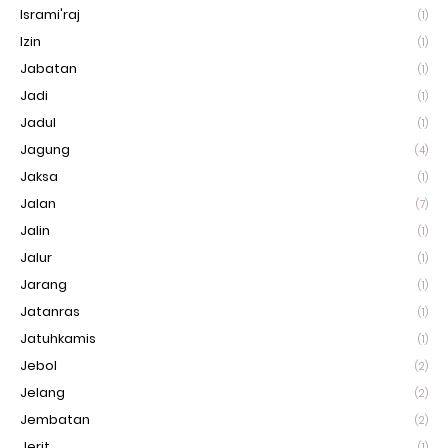
Isrami'raj
(1)
Izin
(1)
Jabatan
(1)
Jadi
(1)
Jadul
(1)
Jagung
(4)
Jaksa
(1)
Jalan
(7)
Jalin
(1)
Jalur
(1)
Jarang
(1)
Jatanras
(1)
Jatuhkamis
(1)
Jebol
(2)
Jelang
(2)
Jembatan
(2)
Jerit
(1)