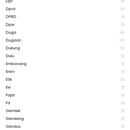
Dpr
(1)
Dprd
(3)
DPRD
(1)
Dpw
(1)
Duga
(6)
Dugaan
(17)
Dukung
(2)
Dulu
(1)
Embacang
(1)
Enim
(1)
Etik
(2)
Ew
(1)
Fajar
(1)
Fd
(1)
Gamlek
(1)
Gandeng
(1)
Gandus
(1)