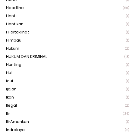
Headline
(50)
Henti
(1)
Hentikan
(1)
Hilaltaklihat
(1)
Himbau
(1)
Hukum
(2)
HUKUM DAN KRIMINAL
(18)
Hunting
(1)
Hut
(1)
Idul
(1)
Ijajah
(1)
Ikan
(1)
Ilegal
(2)
Ilir
(34)
IlirAmankan
(1)
Indralaya
(5)