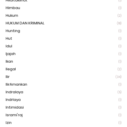
Hilaltaklihat
(1)
Himbau
(1)
Hukum
(2)
HUKUM DAN KRIMINAL
(18)
Hunting
(1)
Hut
(1)
Idul
(1)
Ijajah
(1)
Ikan
(1)
Ilegal
(2)
Ilir
(34)
IlirAmankan
(1)
Indralaya
(5)
Indrlaya
(1)
Intimidasi
(1)
Isrami'raj
(1)
Izin
(1)