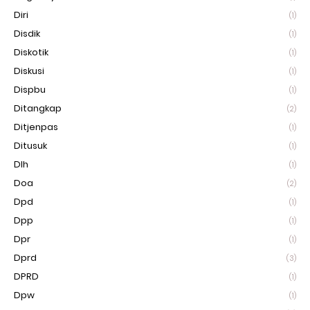
Diri
(1)
Disdik
(1)
Diskotik
(1)
Diskusi
(1)
Dispbu
(1)
Ditangkap
(2)
Ditjenpas
(1)
Ditusuk
(1)
Dlh
(1)
Doa
(2)
Dpd
(1)
Dpp
(1)
Dpr
(1)
Dprd
(3)
DPRD
(1)
Dpw
(1)