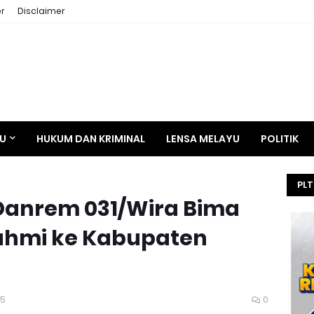
r
Disclaimer
AU
HUKUM DAN KRIMINAL
LENSA MELAYU
POLITIK
PLT
 Danrem 031/Wira Bima
HE
SEL
rahmi ke Kabupaten
KEJ
25
0