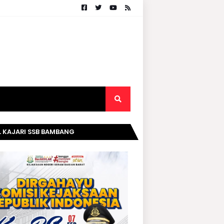
. KAJARI SSB BAMBANG
RIPURWANTO MENGUCAPKAN
AMAT DIRGAHAYU KOMISI
AKSAAN RI KE- 20 TAHUN.