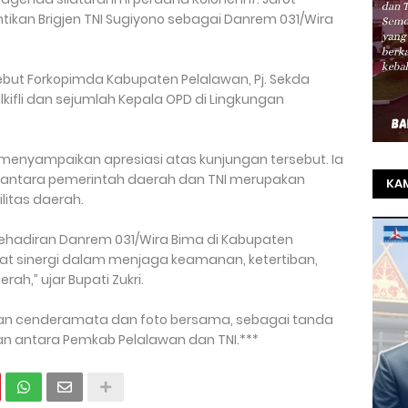
tikan Brigjen TNI Sugiyono sebagai Danrem 031/Wira
but Forkopimda Kabupaten Pelalawan, Pj. Sekda
ulkifli dan sejumlah Kepala OPD di Lingkungan
 menyampaikan apresiasi atas kunjungan tersebut. Ia
antara pemerintah daerah dan TNI merupakan
KAM
itas daerah.
TO
kehadiran Danrem 031/Wira Bima di Kabupaten
SEL
uat sinergi dalam menjaga keamanan, ketertiban,
REZ
,” ujar Bupati Zukri.
ran cenderamata dan foto bersama, sebagai tanda
antara Pemkab Pelalawan dan TNI.***