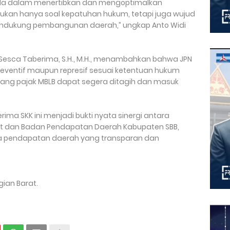
nda dalam menertibkan dan mengoptimalkan
bukan hanya soal kepatuhan hukum, tetapi juga wujud
ndukung pembangunan daerah,” ungkap Anto Widi
B, Sesca Taberima, S.H., M.H., menambahkan bahwa JPN
eventif maupun represif sesuai ketentuan hukum
tang pajak MBLB dapat segera ditagih dan masuk
ma SKK ini menjadi bukti nyata sinergi antara
at dan Badan Pendapatan Daerah Kabupaten SBB,
la pendapatan daerah yang transparan dan
gian Barat.