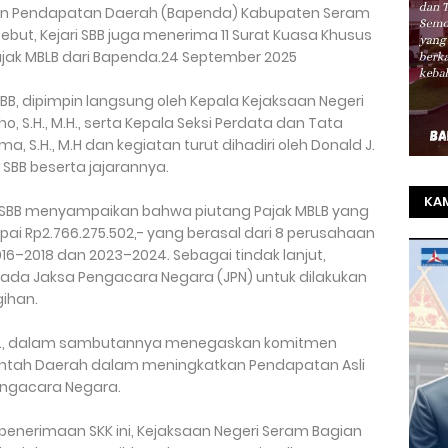
 Pendapatan Daerah (Bapenda) Kabupaten Seram
but, Kejari SBB juga menerima 11 Surat Kuasa Khusus
ajak MBLB dari Bapenda.24 September 2025
SBB, dipimpin langsung oleh Kepala Kejaksaan Negeri
, S.H., M.H., serta Kepala Seksi Perdata dan Tata
, S.H., M.H dan kegiatan turut dihadiri oleh Donald J.
 SBB beserta jajarannya.
KAM
 SBB menyampaikan bahwa piutang Pajak MBLB yang
ai Rp2.766.275.502,- yang berasal dari 8 perusahaan
TO
6–2018 dan 2023–2024. Sebagai tindak lanjut,
SEL
ada Jaksa Pengacara Negara (JPN) untuk dilakukan
REZ
ihan.
., M.H., dalam sambutannya menegaskan komitmen
ntah Daerah dalam meningkatkan Pendapatan Asli
engacara Negara.
enerimaan SKK ini, Kejaksaan Negeri Seram Bagian