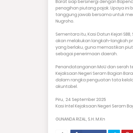
Barat siap bersinergi dengan Bape
penagihan piutang pajak. Upaya ini 
tanggung jawab bersama untuk me
Nugroho.
Sementara itu, Kasi Datun Kejari SB
akan melakukan langkah-langkah pr
yang berlaku, guna memastikan piu
sebagai penerimaan daerah.
Penandatanganan MoU dan serah teri
Kejaksaan Negeri Seram Bagian Bar
dalam rangka penguatan tata kelo
akuntabel.
Piru, 24 September 2025
Kasi Intel Kejaksaan Negeri Seram Ba
GUNANDA RIZAL, S.H. M.Kn