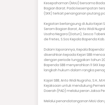
Kesepahaman (MoU) bersama Badan
Bagian Barat. Pada kesempatan terse
(SKK) terkait penanganan piutang p
Kegiatan berlangsung di Aula Kejari 
Seram Bagian Barat, Anto Widi Nugroho
Usaha Negara (Datun), Sesca Taberima
de Fretes, S.Sos Kepala Bapenda Kab.
Dalam laporannya, Kepala Bapenda
diserahkan kepada Kejari SBB mencap
dengan periode tunggakan tahun 201
Bapenda SBB menyerahkan 11 SKK kep
langkah hukum dalam rangka penag
Kajari SBB, Anto Widi Nugroho, S.H
Kejaksaan untuk mendukung Pemeri
Daerah (PAD) melalui peran Jaksa P
Melalui penandatanganan MoU dan p