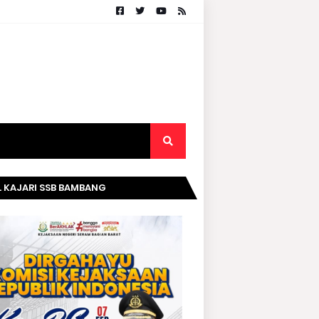
. KAJARI SSB BAMBANG
RIPURWANTO MENGUCAPKAN
AMAT DIRGAHAYU KOMISI
AKSAAN RI KE- 20 TAHUN.