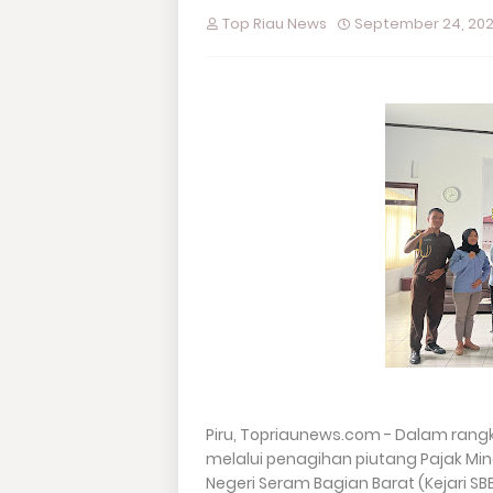
Top Riau News
September 24, 20
Piru, Topriaunews.com - Dalam ran
melalui penagihan piutang Pajak Mi
Negeri Seram Bagian Barat (Kejari