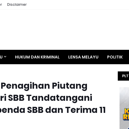
r
Disclaimer
AU
HUKUM DAN KRIMINAL
LENSA MELAYU
POLITIK
PLT
 Penagihan Piutang
HE
SEL
ari SBB Tandatangani
KEJ
enda SBB dan Terima 11