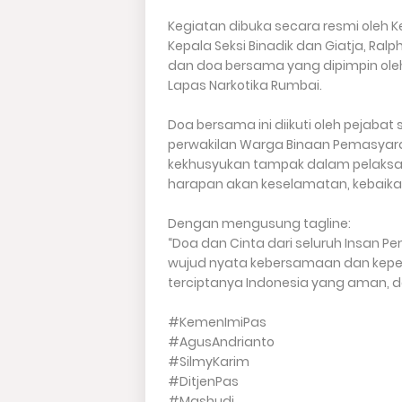
Kegiatan dibuka secara resmi oleh K
Kepala Seksi Binadik dan Giatja, Ral
dan doa bersama yang dipimpin oleh
Lapas Narkotika Rumbai.
Doa bersama ini diikuti oleh pejabat
perwakilan Warga Binaan Pemasyar
kekhusyukan tampak dalam pelaksa
harapan akan keselamatan, kebaika
Dengan mengusung tagline:
“Doa dan Cinta dari seluruh Insan P
wujud nyata kebersamaan dan kepe
terciptanya Indonesia yang aman, d
#KemenImiPas
#AgusAndrianto
#SilmyKarim
#DitjenPas
#Mashudi