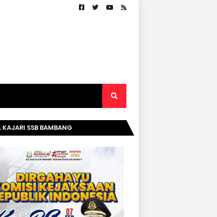
. KAJARI SSB BAMBANG
RIPURWANTO MENGUCAPKAN
AMAT DIRGAHAYU KOMISI
AKSAAN RI KE- 20 TAHUN.