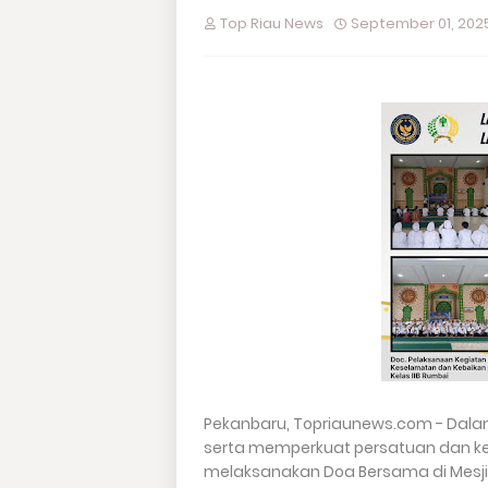
Top Riau News
September 01, 202
Pekanbaru, Topriaunews.com - Dal
serta memperkuat persatuan dan kes
melaksanakan Doa Bersama di Mesjid