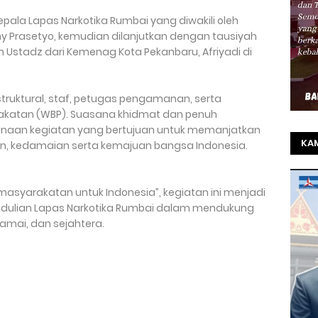
epala Lapas Narkotika Rumbai yang diwakili oleh
phy Prasetyo, kemudian dilanjutkan dengan tausiyah
 Ustadz dari Kemenag Kota Pekanbaru, Afriyadi di
 struktural, staf, petugas pengamanan, serta
akatan (WBP). Suasana khidmat dan penuh
naan kegiatan yang bertujuan untuk memanjatkan
KAM
n, kedamaian serta kemajuan bangsa Indonesia.
TO
SEL
emasyarakatan untuk Indonesia”, kegiatan ini menjadi
dulian Lapas Narkotika Rumbai dalam mendukung
REZ
amai, dan sejahtera.