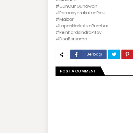
#GunGunGunawan
#PemasyarakatanRiau
#Maizar
#LapasNarkotikaRumbai
#ReinhardsIndraPitoy
#DoaBersama
Berbagi
POST A COMMENT