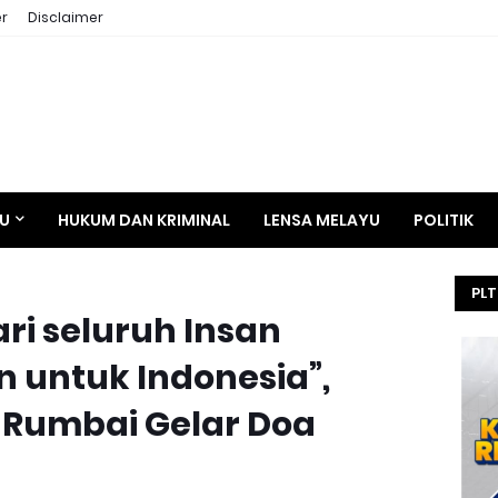
r
Disclaimer
AU
HUKUM DAN KRIMINAL
LENSA MELAYU
POLITIK
PLT
ri seluruh Insan
HE
SEL
 untuk Indonesia”,
KEJ
 Rumbai Gelar Doa