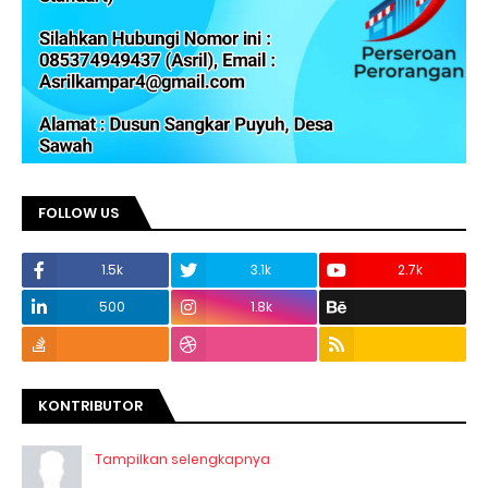
FOLLOW US
1.5k
3.1k
2.7k
500
1.8k
KONTRIBUTOR
Tampilkan selengkapnya