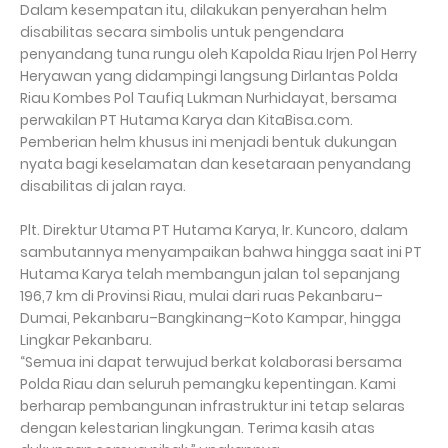
Dalam kesempatan itu, dilakukan penyerahan helm
disabilitas secara simbolis untuk pengendara
penyandang tuna rungu oleh Kapolda Riau Irjen Pol Herry
Heryawan yang didampingi langsung Dirlantas Polda
Riau Kombes Pol Taufiq Lukman Nurhidayat, bersama
perwakilan PT Hutama Karya dan KitaBisa.com.
Pemberian helm khusus ini menjadi bentuk dukungan
nyata bagi keselamatan dan kesetaraan penyandang
disabilitas di jalan raya.
Plt. Direktur Utama PT Hutama Karya, Ir. Kuncoro, dalam
sambutannya menyampaikan bahwa hingga saat ini PT
Hutama Karya telah membangun jalan tol sepanjang
196,7 km di Provinsi Riau, mulai dari ruas Pekanbaru–
Dumai, Pekanbaru–Bangkinang–Koto Kampar, hingga
Lingkar Pekanbaru.
“Semua ini dapat terwujud berkat kolaborasi bersama
Polda Riau dan seluruh pemangku kepentingan. Kami
berharap pembangunan infrastruktur ini tetap selaras
dengan kelestarian lingkungan. Terima kasih atas