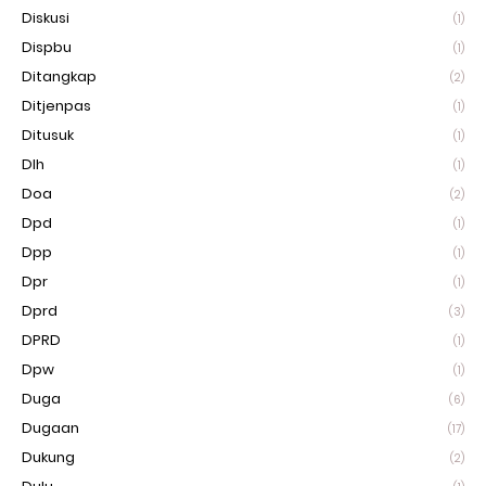
Diskusi
(1)
Dispbu
(1)
Ditangkap
(2)
Ditjenpas
(1)
Ditusuk
(1)
Dlh
(1)
Doa
(2)
Dpd
(1)
Dpp
(1)
Dpr
(1)
Dprd
(3)
DPRD
(1)
Dpw
(1)
Duga
(6)
Dugaan
(17)
Dukung
(2)