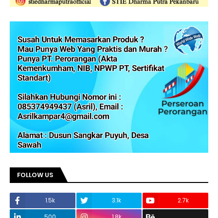
FOLLOW US
1.5k
3.1k
2.7k
500
1.8k