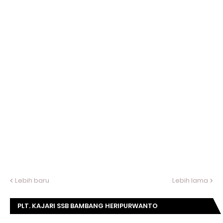
Lebih baru
Lebih lama
PLT. KAJARI SSB BAMBANG HERIPURWANTO
MENGUCAPKAN SELAMAT DIRGAHAYU KOMISI