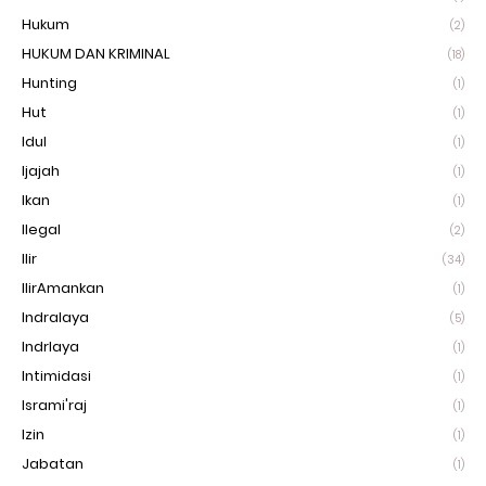
Hukum
(2)
HUKUM DAN KRIMINAL
(18)
Hunting
(1)
Hut
(1)
Idul
(1)
Ijajah
(1)
Ikan
(1)
Ilegal
(2)
Ilir
(34)
IlirAmankan
(1)
Indralaya
(5)
Indrlaya
(1)
Intimidasi
(1)
Isrami'raj
(1)
Izin
(1)
Jabatan
(1)