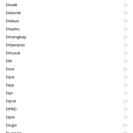
Disdik
(1)
Diskotik
(1)
Diskusi
(1)
Dispbu
(1)
Ditangkap
(2)
Ditjenpas
(1)
Ditusuk
(1)
Dlh
(1)
Doa
(2)
Dpd
(1)
Dpp
(1)
Dpr
(1)
Dprd
(3)
DPRD
(1)
Dpw
(1)
Duga
(6)