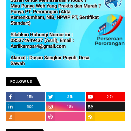
FOLLOW US
1.5k
3.1k
2.7k
500
1.8k