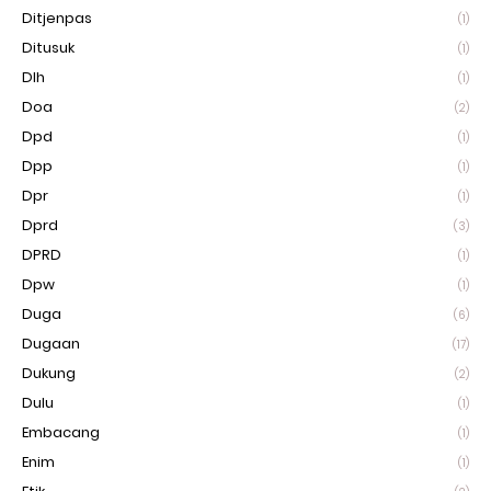
Ditjenpas
(1)
Ditusuk
(1)
Dlh
(1)
Doa
(2)
Dpd
(1)
Dpp
(1)
Dpr
(1)
Dprd
(3)
DPRD
(1)
Dpw
(1)
Duga
(6)
Dugaan
(17)
Dukung
(2)
Dulu
(1)
Embacang
(1)
Enim
(1)