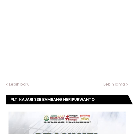
Lebih baru
Lebih lama
PLT. KAJARI SSB BAMBANG HERIPURWANTO
MENGUCAPKAN SELAMAT DIRGAHAYU KOMISI
KEJAKSAAN RI KE- 20 TAHUN.