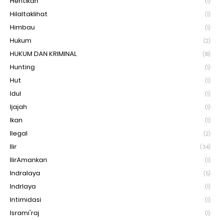
Hentikan
(1)
Hilaltaklihat
(1)
Himbau
(1)
Hukum
(2)
HUKUM DAN KRIMINAL
(18)
Hunting
(1)
Hut
(1)
Idul
(1)
Ijajah
(1)
Ikan
(1)
Ilegal
(2)
Ilir
(34)
IlirAmankan
(1)
Indralaya
(5)
Indrlaya
(1)
Intimidasi
(1)
Isrami'raj
(1)