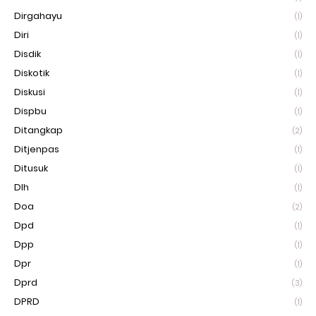
Dirgahayu
(1)
Diri
(1)
Disdik
(1)
Diskotik
(1)
Diskusi
(1)
Dispbu
(1)
Ditangkap
(2)
Ditjenpas
(1)
Ditusuk
(1)
Dlh
(1)
Doa
(2)
Dpd
(1)
Dpp
(1)
Dpr
(1)
Dprd
(3)
DPRD
(1)