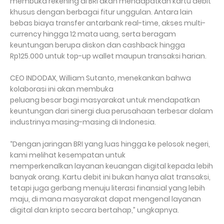
membuka rekening di BRI akan mendapatkan kartu debit
khusus dengan berbagai fitur unggulan. Antara lain
bebas biaya transfer antarbank real-time, akses multi-
currency hingga 12 mata uang, serta beragam
keuntungan berupa diskon dan cashback hingga
Rp125.000 untuk top-up wallet maupun transaksi harian.
CEO INDODAX, William Sutanto, menekankan bahwa
kolaborasi ini akan membuka
peluang besar bagi masyarakat untuk mendapatkan
keuntungan dari sinergi dua perusahaan terbesar dalam
industrinya masing-masing di Indonesia.
“Dengan jaringan BRI yang luas hingga ke pelosok negeri,
kami melihat kesempatan untuk
memperkenalkan layanan keuangan digital kepada lebih
banyak orang. Kartu debit ini bukan hanya alat transaksi,
tetapi juga gerbang menuju literasi finansial yang lebih
maju, di mana masyarakat dapat mengenal layanan
digital dan kripto secara bertahap,” ungkapnya.