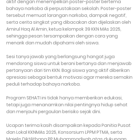
aktif dengan menempelkan poster-poster bertema
bahaya narkoba di perpustakaan sekolah. Poster-poster
tersebut memuat larangan narkoba, dampak negatif,
serta cerita singkat yang dibacakan dan dijelaskan oleh
Amirul Haq Al Amin, ketua kelompok 39 KKN MAs 2025,
sehingga pesan tersampaikan dengan cara yang
menarik dan mudah dipahami oleh siswa.
Sesi tanya jawab yang berlangsung hangat juga
mendorong siswa untuk berani bertanya dan menjawab
pertanyaan dari tim KKN. Bagi siswa yang aktif diberikan
apresiasi sebagai bentuk motivasi agar mereka semakin
peduli terhadap bahaya narkoba.
Program SEHATI ini tidak hanya memberikan edukasi,
tetapi juga menanamkan nilai pentingnya hidup sehat
dan menjauhi pergaulan berisiko sejak dini.
Ucapan terima kasih disampaikan kepada Panitia Pusat
dan Lokal KKNMAs 2025, Konsorsium LPPM PTMA, serta
Majelis Diktilitbang PP Muhammadiyah atas dukungan