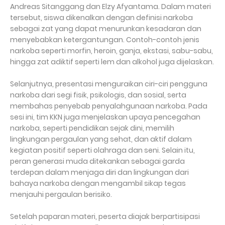
Andreas Sitanggang dan Elzy Afyantama. Dalam materi
tersebut, siswa dikenalkan dengan definisi narkoba
sebagai zat yang dapat menurunkan kesadaran dan
menyebabkan ketergantungan. Contoh-contoh jenis
narkoba seperti morfin, heroin, ganja, ekstasi, sabu-sabu,
hingga zat adiktif seperti lem dan alkohol juga dijelaskan.
Selanjutnya, presentasi menguraikan ciri-ciri pengguna
narkoba dari segi fisik, psikologis, dan sosial, serta
membahas penyebab penyalahgunaan narkoba. Pada
sesi ini, tim KKN juga menjelaskan upaya pencegahan
narkoba, seperti pendidikan sejak dini, memilih
lingkungan pergaulan yang sehat, dan aktif dalam
kegiatan positif seperti olahraga dan seni. Selain itu,
peran generasi muda ditekankan sebagai garda
terdepan dalam menjaga diri dan lingkungan dari
bahaya narkoba dengan mengambil sikap tegas
menjauhi pergaulan berisiko.
Setelah paparan materi, peserta diajak berpartisipasi