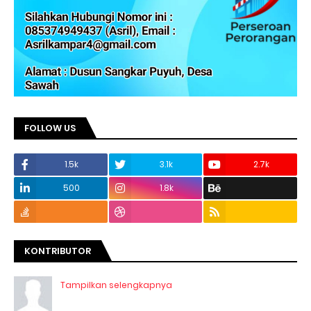
FOLLOW US
1.5k
3.1k
2.7k
500
1.8k
KONTRIBUTOR
Tampilkan selengkapnya