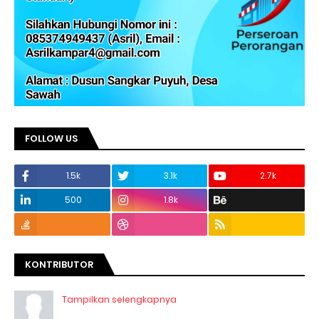
FOLLOW US
1.5k
3.1k
2.7k
500
1.8k
KONTRIBUTOR
Tampilkan selengkapnya