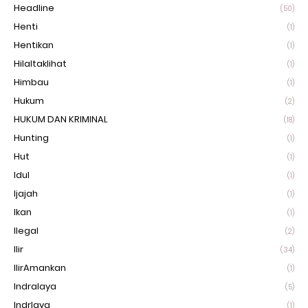
Headline
(50)
Henti
(1)
Hentikan
(1)
Hilaltaklihat
(1)
Himbau
(1)
Hukum
(2)
HUKUM DAN KRIMINAL
(18)
Hunting
(1)
Hut
(1)
Idul
(1)
Ijajah
(1)
Ikan
(1)
Ilegal
(2)
Ilir
(34)
IlirAmankan
(1)
Indralaya
(5)
Indrlaya
(1)