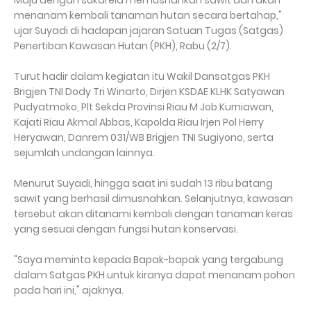
Maju dengan sukarela memusnahkan sawit dan akan
menanam kembali tanaman hutan secara bertahap,"
ujar Suyadi di hadapan jajaran Satuan Tugas (Satgas)
Penertiban Kawasan Hutan (PKH), Rabu (2/7).
Turut hadir dalam kegiatan itu Wakil Dansatgas PKH
Brigjen TNI Dody Tri Winarto, Dirjen KSDAE KLHK Satyawan
Pudyatmoko, Plt Sekda Provinsi Riau M Job Kurniawan,
Kajati Riau Akmal Abbas, Kapolda Riau Irjen Pol Herry
Heryawan, Danrem 031/WB Brigjen TNI Sugiyono, serta
sejumlah undangan lainnya.
Menurut Suyadi, hingga saat ini sudah 13 ribu batang
sawit yang berhasil dimusnahkan. Selanjutnya, kawasan
tersebut akan ditanami kembali dengan tanaman keras
yang sesuai dengan fungsi hutan konservasi.
"Saya meminta kepada Bapak-bapak yang tergabung
dalam Satgas PKH untuk kiranya dapat menanam pohon
pada hari ini," ajaknya.