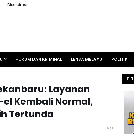
r
Disclaimer
AU
HUKUM DAN KRIMINAL
LENSA MELAYU
POLITIK
PLT
Pekanbaru: Layanan
HE
SEL
el Kembali Normal,
KEJ
h Tertunda
0