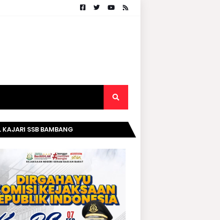
. KAJARI SSB BAMBANG
RIPURWANTO MENGUCAPKAN
AMAT DIRGAHAYU KOMISI
AKSAAN RI KE- 20 TAHUN.