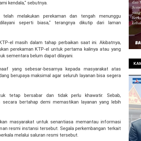
mi kendala," sebutnya.
ng telah melakukan perekaman dan tengah menunggu
layani seperti biasa," terangnya dikutip dari laman
P-el masih dalam tahap perbaikan saat ini. Akibatnya,
kan perekaman KTP-el untuk pertama kalinya atau yang
uk sementara belum dapat dilayani.
KAM
aaf yang sebesar-besarnya kepada masyarakat atas
TO
dang berupaya maksimal agar seluruh layanan bisa segera
SEL
REZ
k tetap bersabar dan tidak perlu khawatir. Sebab,
 secara bertahap demi memastikan layanan yang lebih
atkan masyarakat untuk senantiasa memantau informasi
man resmi instansi tersebut. Segala perkembangan terkait
erkala melalui saluran resmi tersebut.