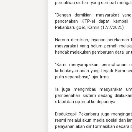
pemulihan sistem yang sempat mengala
"Dengan demikian, masyarakat ya
pencetakan KTP-el dapat kembali di
Pekanbaru.go.id, Kamis (17/7/2025).
Namun demikian, layanan perekaman KT
masyarakat yang belum pernah melaku
hendak melakukan pembaruan data, unt
"Kami menyampaikan permohonan m
ketidaknyamanan yang terjadi. Kami se
pulih sepenuhnya," ujar Irma.
Ia juga mengimbau masyarakat untu
pembenahan sistem sedang dilakukan
stabil dan optimal ke depannya.
Disdukcapil Pekanbaru juga menging
resmi melalui akun media sosial dan la
pelayanan akan diinformasikan secara b