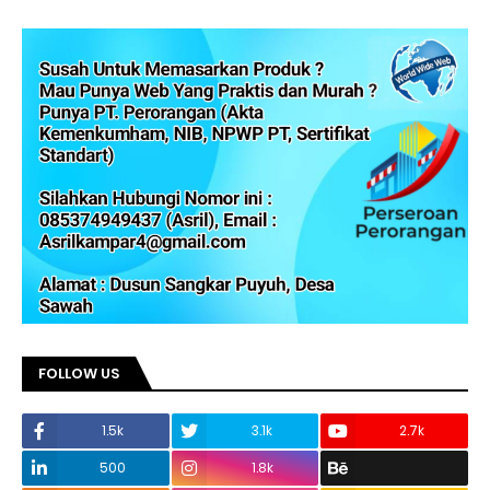
FOLLOW US
1.5k
3.1k
2.7k
500
1.8k