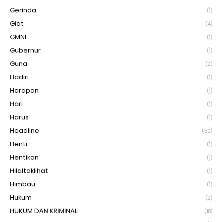
Gerinda
(1)
Giat
(4)
GMNI
(1)
Gubernur
(1)
Guna
(2)
Hadiri
(1)
Harapan
(1)
Hari
(1)
Harus
(1)
Headline
(50)
Henti
(1)
Hentikan
(1)
Hilaltaklihat
(1)
Himbau
(1)
Hukum
(2)
HUKUM DAN KRIMINAL
(18)