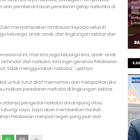
dan pemberantasan peredaran gelap narkotika di
 Zukri menyampaikan himbauan kepada seluruh
 keluarga, anak-anak, dan lingkungan sekitar dari
ernasional ini, mari kita jaga keluarga kita, anak-anak
r terhindar dari narkoba. Kita ingin generasi Pelalawan
KAM
uat, tidak menggunakan narkoba." ujarnya.
TO
kat untuk turut aktif memantau dan melaporkan jika
SEL
u indikasi peredaran narkoba di lingkungan sekitar.
REZ
ui adanya pengedar narkoba di kampung atau
hubungi saya. Saya akan memberikan hadiah
han Pelalawan menjadi negeri yang jauh dari