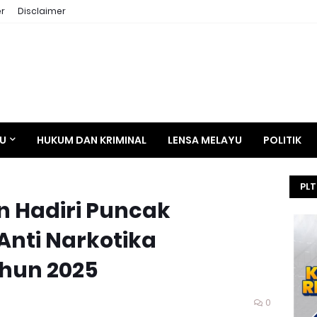
r
Disclaimer
AU
HUKUM DAN KRIMINAL
LENSA MELAYU
POLITIK
PLT
n Hadiri Puncak
HE
SEL
Anti Narkotika
KEJ
ahun 2025
0