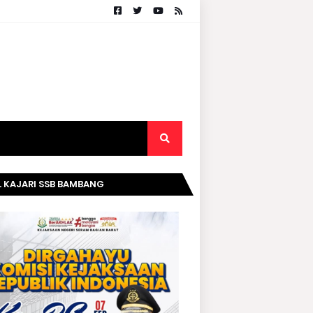
. KAJARI SSB BAMBANG
RIPURWANTO MENGUCAPKAN
AMAT DIRGAHAYU KOMISI
AKSAAN RI KE- 20 TAHUN.