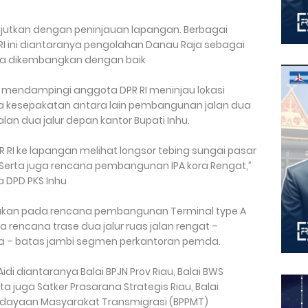
jutkan dengan peninjauan lapangan. Berbagai
 RI ini diantaranya pengolahan Danau Raja sebagai
isa dikembangkan dengan baik
t mendampingi anggota DPR RI meninjau lokasi
ga kesepakatan antara lain pembangunan jalan dua
alan dua jalur depan kantor Bupati Inhu.
 RI ke lapangan melihat longsor tebing sungai pasar
erta juga rencana pembangunan IPA kora Rengat,”
 DPD PKS Inhu
anakan pada rencana pembangunan Terminal type A
 rencana trase dua jalur ruas jalan rengat –
ra – batas jambi segmen perkantoran pemda.
di diantaranya Balai BPJN Prov Riau, Balai BWS
rta juga Satker Prasarana Strategis Riau, Balai
erdayaan Masyarakat Transmigrasi (BPPMT)