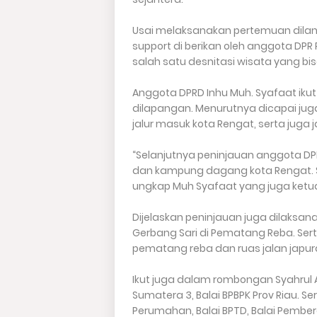
Usai melaksanakan pertemuan dilan
support di berikan oleh anggota DPR
salah satu desnitasi wisata yang b
Anggota DPRD Inhu Muh. Syafaat iku
dilapangan. Menurutnya dicapai ju
jalur masuk kota Rengat, serta juga j
“Selanjutnya peninjauan anggota DPR
dan kampung dagang kota Rengat. S
ungkap Muh Syafaat yang juga ketua
Dijelaskan peninjauan juga dilaks
Gerbang Sari di Pematang Reba. Serta
pematang reba dan ruas jalan japu
Ikut juga dalam rombongan Syahrul Ai
Sumatera 3, Balai BPBPK Prov Riau. Se
Perumahan, Balai BPTD, Balai Pemb