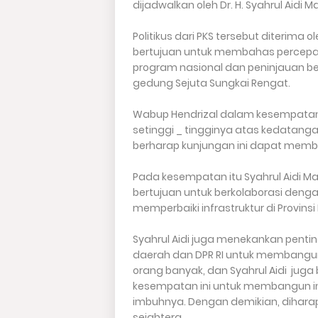
dijadwalkan oleh Dr. H. Syahrul Aidi
Politikus dari PKS tersebut diterima ole
bertujuan untuk membahas percep
program nasional dan peninjauan beb
gedung Sejuta Sungkai Rengat.
Wabup Hendrizal dalam kesempatan
setinggi _ tingginya atas kedatanga
berharap kunjungan ini dapat memba
Pada kesempatan itu Syahrul Aidi M
bertujuan untuk berkolaborasi den
memperbaiki infrastruktur di Provinsi 
Syahrul Aidi juga menekankan penti
daerah dan DPR RI untuk membangun
orang banyak, dan Syahrul Aidi ju
kesempatan ini untuk membangun inf
imbuhnya. Dengan demikian, dihara
sejahtera.