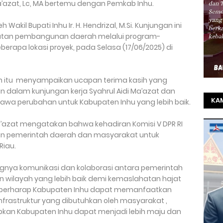
 Ma’azat, Lc, MA bertemu dengan Pemkab Inhu.
h Wakil Bupati Inhu Ir. H. Hendrizal, M.Si. Kunjungan ini
atan pembangunan daerah melalui program-
erapa lokasi proyek, pada Selasa (17/06/2025) di
 itu menyampaikan ucapan terima kasih yang
n dalam kunjungan kerja Syahrul Aidi Ma’azat dan
KAM
wa perubahan untuk Kabupaten Inhu yang lebih baik.
TO
a’azat mengatakan bahwa kehadiran Komisi V DPR RI
SEL
gan pemerintah daerah dan masyarakat untuk
Riau.
REZ
ngnya komunikasi dan kolaborasi antara pemerintah
 wilayah yang lebih baik demi kemaslahatan hajat
ga berharap Kabupaten Inhu dapat memanfaatkan
rastruktur yang dibutuhkan oleh masyarakat ,
pkan Kabupaten Inhu dapat menjadi lebih maju dan