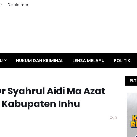
r
Disclaimer
AU
HUKUM DAN KRIMINAL
LENSA MELAYU
POLITIK
PLT
r Syahrul Aidi Ma Azat
HE
SEL
e Kabupaten Inhu
KEJ
0