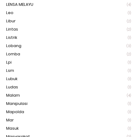
LENSA MELAYU
(4)
Leo
(1)
Libur
(2)
Lintas
(2)
Listrik
(1)
Lobang
(3)
Lomba
(2)
Lpi
(1)
Lsm
(1)
Lubuk
(1)
Ludas
(1)
Malam
(4)
Manipulasi
(1)
Mapolda
(1)
Mar
(1)
Masuk
(1)
Masyarakat
(2)