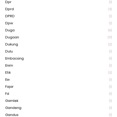
Dpr
(1)
Dprd
(3)
DPRD
(1)
Dpw
(1)
Duga
(6)
Dugaan
(17)
Dukung
(2)
Dulu
(1)
Embacang
(1)
Enim
(1)
Etik
(2)
Ew
(1)
Fajar
(1)
Fd
(1)
Gamlek
(1)
Gandeng
(1)
Gandus
(1)