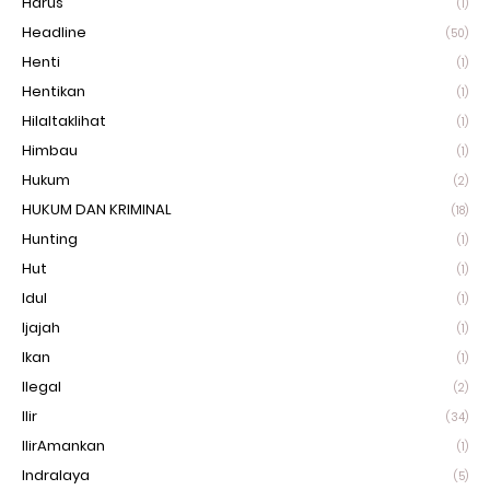
Harus
(1)
Headline
(50)
Henti
(1)
Hentikan
(1)
Hilaltaklihat
(1)
Himbau
(1)
Hukum
(2)
HUKUM DAN KRIMINAL
(18)
Hunting
(1)
Hut
(1)
Idul
(1)
Ijajah
(1)
Ikan
(1)
Ilegal
(2)
Ilir
(34)
IlirAmankan
(1)
Indralaya
(5)