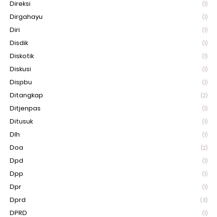
Direksi
(1)
Dirgahayu
(1)
Diri
(1)
Disdik
(1)
Diskotik
(1)
Diskusi
(1)
Dispbu
(1)
Ditangkap
(2)
Ditjenpas
(1)
Ditusuk
(1)
Dlh
(1)
Doa
(2)
Dpd
(1)
Dpp
(1)
Dpr
(1)
Dprd
(3)
DPRD
(1)