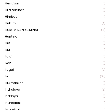
Hentikan
(1)
Hilaltaklihat
(1)
Himbau
(1)
Hukum
(2)
HUKUM DAN KRIMINAL
(18)
Hunting
(1)
Hut
(1)
Idul
(1)
Ijajah
(1)
Ikan
(1)
Ilegal
(2)
Ilir
(34)
IlirAmankan
(1)
Indralaya
(5)
Indrlaya
(1)
Intimidasi
(1)
Isrami'raj
(1)